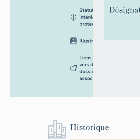
Désigna
Statut,
intérêt et
protection
Illustrations
Liens
vers des
dossiers
associés
Historique