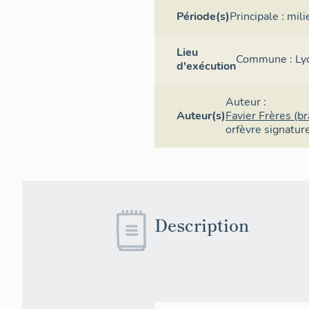
Période(s)
Principale :
mili
Lieu
Commune :
Ly
d'exécution
Auteur :
Auteur(s)
Favier Frères (b
orfèvre
signatur
Description