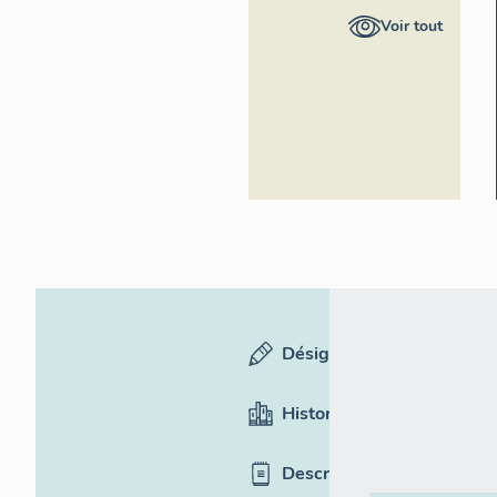
Provence-
Voir tout
Alpes-
Côte
d'Azur -
Inventaire
général
Désignation
Historique
Description