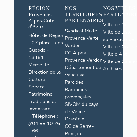
RÉGION
NOS
NOS VILLES
Provence-
TERRITOIRES
PARTENAIR
Alpes-Côte
PARTENAIRES
Ville de Nice
d'Azur
Syndicat Mixte
Ville de l'Isle-
Hôtel de Région
Provence Verte
sur-la-Sorgue
- 27 place Jules
Verdon
Ville de Grasse
Guesde -
CC Alpes
Ville d'Apt
13481
Provence Verdon
Ville de Cannes
Marseille
Département de
Archives
Direction de la
Vaucluse
Culture -
Parc des
Service
Baronnies
Patrimoine
provençales
Traditions et
SIVOM du pays
Inventaire
de Vence
Téléphone :
Dracénie
04 88 10 76
CC de Serre-
66
Ponçon