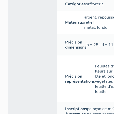
Catégories
orfèvrerie
argent
,
repouss
Matériaux
relief
métal
,
fondu
Précision
h = 25 ; d = 11
dimensions
Feuilles d
fleurs sur
Précision
blé et jonc
représentations
végétales 
feuille d'e
feuille
Inscriptions
poinçon de ma