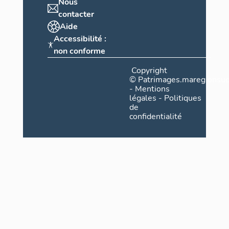
Nous
contacter
Aide
Accessibilité :
non conforme
Copyright
©
Patrimages.maregionsud
-
Mentions
légales
-
Politiques
de
confidentialité