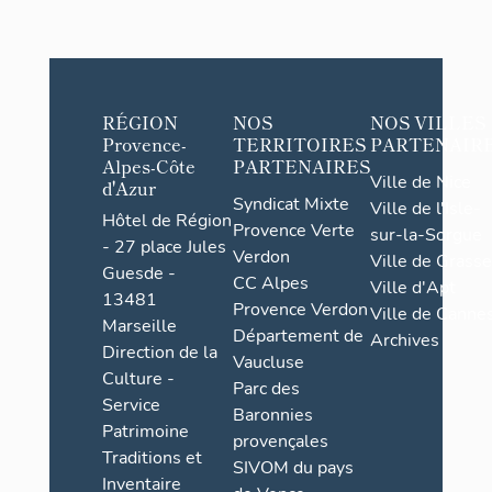
RÉGION
NOS
NOS VILLES
Provence-
TERRITOIRES
PARTENAIR
Alpes-Côte
PARTENAIRES
Ville de Nice
d'Azur
Syndicat Mixte
Ville de l'Isle-
Hôtel de Région
Provence Verte
sur-la-Sorgue
- 27 place Jules
Verdon
Ville de Grasse
Guesde -
CC Alpes
Ville d'Apt
13481
Provence Verdon
Ville de Cannes
Marseille
Département de
Archives
Direction de la
Vaucluse
Culture -
Parc des
Service
Baronnies
Patrimoine
provençales
Traditions et
SIVOM du pays
Inventaire