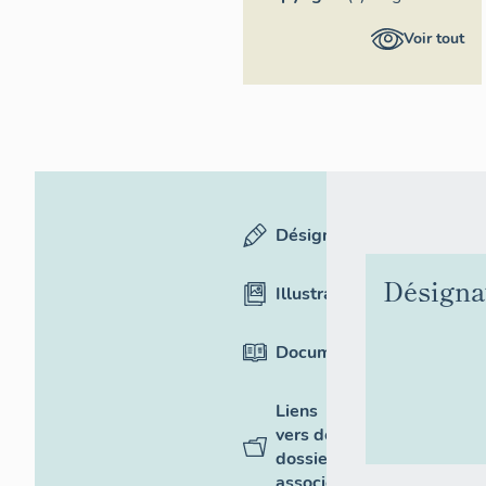
Provence-
Voir tout
Alpes-Côte
d'Azur -
Inventaire
général
Désignation
Désigna
Illustrations
Documentation
Liens
vers des
dossiers
associés