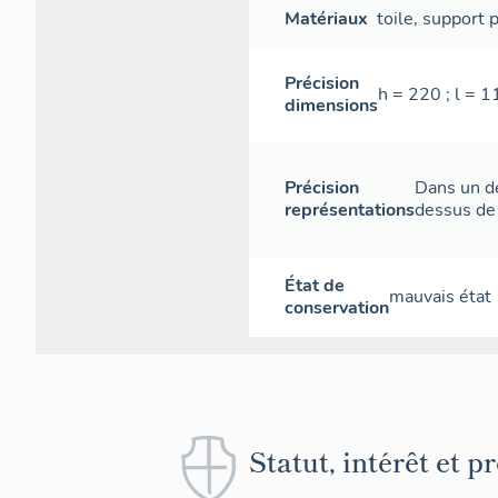
Matériaux
toile
,
support
p
Précision
h = 220 ; l = 1
dimensions
Précision
Dans un dé
représentations
dessus de 
État de
mauvais état
conservation
Statut, intérêt et p