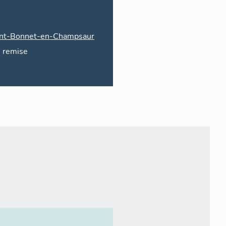
int-Bonnet-en-Champsaur
remise