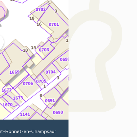
nt-Bonnet-en-Champsaur