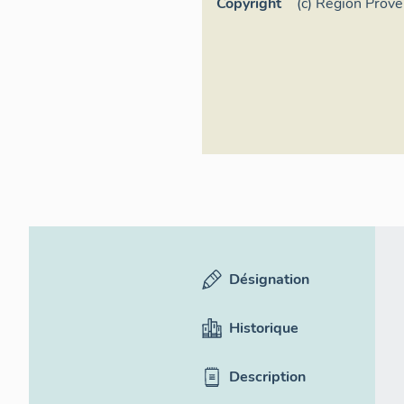
Copyright
(c) Région Prov
d'Azur - Inventa
Désignation
Historique
Description