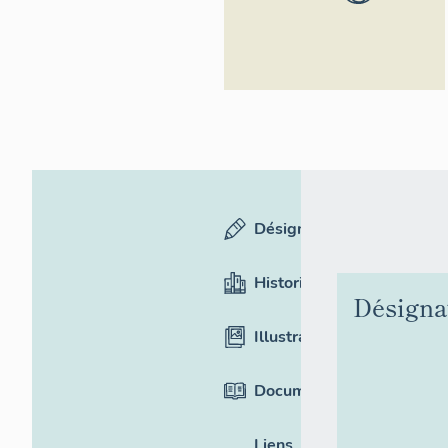
Alpes-Côte
d'Azur -
Inventaire
général
Désignation
Historique
Désigna
Illustrations
Documentation
Liens