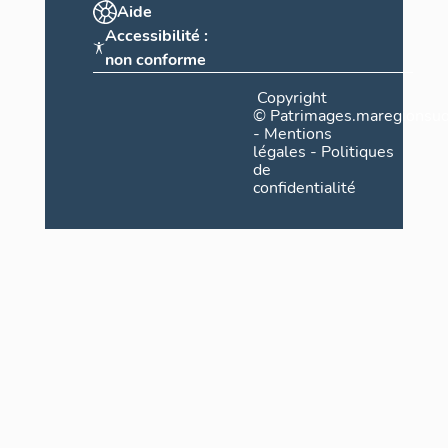
Aide
Accessibilité :
non conforme
Copyright
©
Patrimages.maregionsud
-
Mentions
légales
-
Politiques
de
confidentialité