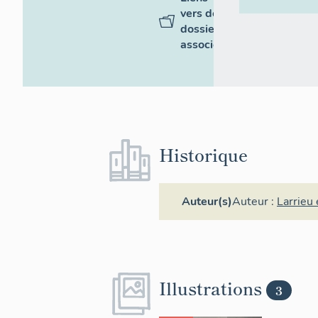
vers des
dossiers
associés
Historique
Auteur(s)
Auteur :
Larrieu 
Illustrations
3