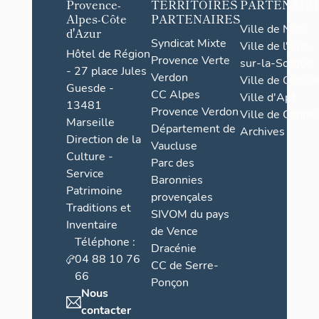
Provence-
TERRITOIRES
PARTENAIR
Alpes-Côte
PARTENAIRES
Ville de Nice
d'Azur
Syndicat Mixte
Ville de l'Isle-
Hôtel de Région
Provence Verte
sur-la-Sorgue
- 27 place Jules
Verdon
Ville de Grasse
Guesde -
CC Alpes
Ville d'Apt
13481
Provence Verdon
Ville de Cannes
Marseille
Département de
Archives
Direction de la
Vaucluse
Culture -
Parc des
Service
Baronnies
Patrimoine
provençales
Traditions et
SIVOM du pays
Inventaire
de Vence
Téléphone :
Dracénie
04 88 10 76
CC de Serre-
66
Ponçon
Nous
contacter