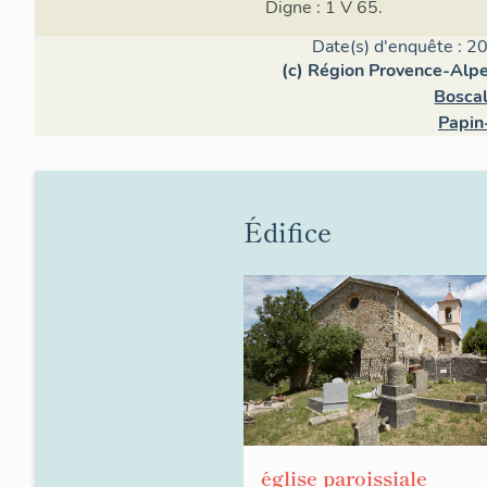
Digne : 1 V 65.
Date(s) d'enquête : 2
(c) Région Provence-Alpe
Bosca
Papin
Édifice
église paroissiale