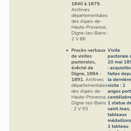
1840 à 1879.
Archives
départementales
des Alpes-de-
Haute-Provence,
Digne-les-Bains :
2 V 86
Procès-verbaux
Visite
de visites
pastorale 
pastorales,
20 mai 18
évêché de
: acquisiti
Digne, 1884 -
faites dep
1891.
Archives
la dernière
départementales
visite : 2
des Alpes-de-
anges port
Haute-Provence,
candélabre
Digne-les-Bains
1 statue d
: 2 V 93
saint Jean,
tableaux
médaillons
1 tableau