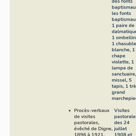
des fonts
baptismau
les fonts
baptismau
1 paire de
dalmatiqu
1 ombellin
1 chasubl
blanche, 1
chape
violette, 1
lampe de
sanctuaire
missel, 5
tapis, 1 tr
grand
marchepie
Procès-verbaux
Visites
de visites
pastorale
pastorales,
des 24
évêché de Digne,
juillet
1896 à 1921.
1908 et