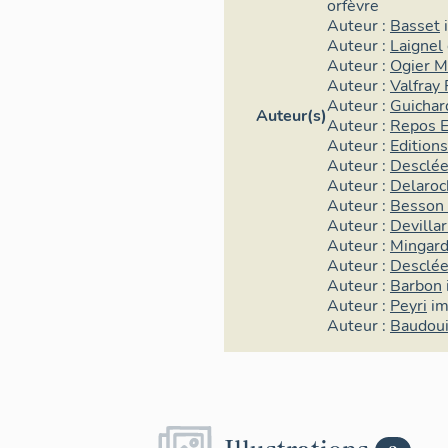
orfèvre
Auteur :
Basset
Auteur :
Laignel
Auteur :
Ogier M
Auteur :
Valfray 
Auteur :
Guichar
Auteur(s)
Auteur :
Repos E
Auteur :
Editio
Auteur :
Desclée
Auteur :
Delaroc
Auteur :
Besson 
Auteur :
Devilla
Auteur :
Mingard
Auteur :
Desclée
Auteur :
Barbon
Auteur :
Peyri
im
Auteur :
Baudou
Illustrations