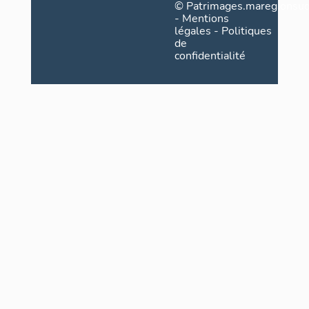
©
Patrimages.maregionsud
-
Mentions
légales
-
Politiques
de
confidentialité