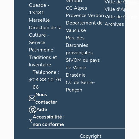
Verdon
Ville de Grasse
Guesde -
CC Alpes
Ville d'Apt
13481
Provence Verdon
Ville de Cannes
Marseille
Département de
Archives
Direction de la
Vaucluse
Culture -
Parc des
Service
Baronnies
Patrimoine
provençales
Traditions et
SIVOM du pays
Inventaire
de Vence
Téléphone :
Dracénie
04 88 10 76
CC de Serre-
66
Ponçon
Nous
contacter
Aide
Accessibilité :
non conforme
Copyright