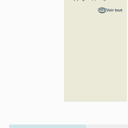
Provence-
Voir tout
Alpes-Côte
d'Azur -
Inventaire
général