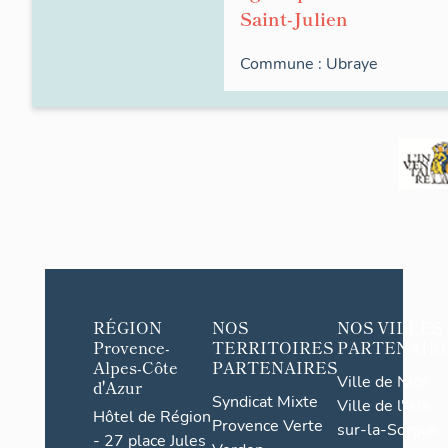
Saint-Julien
Commune :
Ubraye
RÉGION
NOS
NOS VILLES
Provence-
TERRITOIRES
PARTENAIR
Alpes-Côte
PARTENAIRES
Ville de Nice
d'Azur
Syndicat Mixte
Ville de l'Isle-
Hôtel de Région
Provence Verte
sur-la-Sorgue
- 27 place Jules