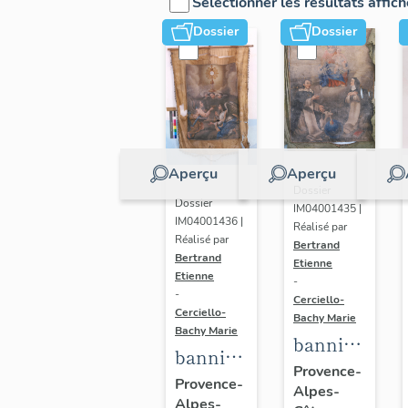
Sélectionner les résultats affic
Dossier
Dossier
Aperçu
Aperçu
Dossier
Dossier
IM04001435 |
IM04001436 |
Réalisé par
Réalisé par
Bertrand
Bertrand
Etienne
Etienne
-
-
Cerciello-
Cerciello-
Bachy Marie
Bachy Marie
bannière
bannière
de
Provence-
de
Provence-
Alpes-
procession
Alpes-
procession