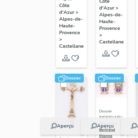
Côte
:
Côte
:
d'Azur
>
Donation
d'Azur
>
Alpes-de-
Adoration
Alpes-de-
du
Haute-
du saint
Haute-
Provence
rosaire,
Provence
sacrement,
>
Saint
>
Castellane
Saint
Michel
Castellane
Martin
Dossier
Dossier
Dossier
IM04001439 |
Réalisé par
Aperçu
Aperçu
Bertrand
Etienne