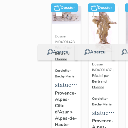
Dossier
Dossier
Dossier
IM04001428 |
Réalisé par
Aperçu
Aperçu
Bertrand
Etienne
Dossier
-
IM04001437 |
Cerciello-
Réalisé par
Bachy Marie
Bertrand
statue
Etienne
(statuette)
Provence-
-
Cerciello-
Alpes-
: Dieu
Bachy Marie
Côte
statue-
d'Azur
>
Alpes-de-
reliquaire
Provence-
Haute-
Alpes-