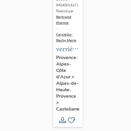
IM04001427 |
Réalisé par
Bertrand
Etienne
-
Cerciello-
Bachy Marie
verrière
(verrière
Provence-
Alpes-
à
Côte
personnages)
d'Azur
>
: Saint
Alpes-de-
Martin
Haute-
Provence
>
Castellane