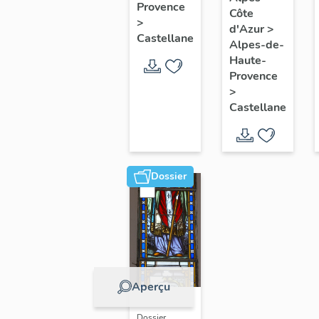
: Vierge
Provence
Côte
à
>
d'Azur
>
l'Enfant
Castellane
Alpes-de-
Haute-
Provence
>
Castellane
Dossier
Aperçu
Dossier