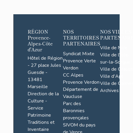
RÉGION
NOS
NOS VILLES
Provence-
TERRITOIRES
PARTENAIR
Alpes-Côte
PARTENAIRES
Ville de Nice
d'Azur
Syndicat Mixte
Ville de l'Isle-
Hôtel de Région
Provence Verte
sur-la-Sorgue
- 27 place Jules
Verdon
Ville de Grasse
Guesde -
CC Alpes
Ville d'Apt
13481
Provence Verdon
Ville de Cannes
Marseille
Département de
Archives
Direction de la
Vaucluse
Culture -
Parc des
Service
Baronnies
Patrimoine
provençales
Traditions et
SIVOM du pays
Inventaire
de Vence