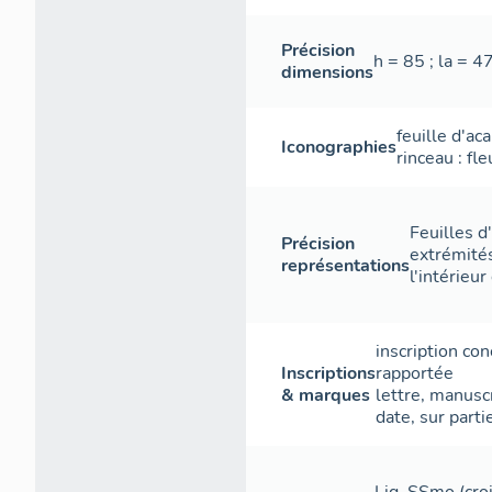
Précision
h = 85 ; la = 4
dimensions
feuille d'ac
Iconographies
rinceau : fle
Feuilles d
Précision
extrémités
représentations
l'intérieur
inscription co
Inscriptions
rapportée
& marques
lettre
,
manuscr
date
,
sur parti