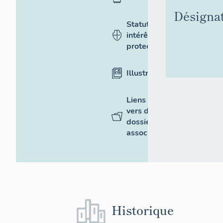
Désigna
Statut,
intérêt et
protection
Illustrations
Liens
vers des
dossiers
associés
Historique