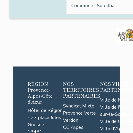
Commune :
Soleilhas
RÉGION
NOS
NOS VILLES
Provence-
TERRITOIRES
PARTENAIR
Alpes-Côte
PARTENAIRES
Ville de Nice
d'Azur
Syndicat Mixte
Ville de l'Isle-
Hôtel de Région
Provence Verte
sur-la-Sorgue
- 27 place Jules
Verdon
Ville de Grasse
Guesde -
CC Alpes
Ville d'Apt
13481