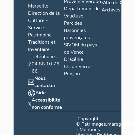
Provence Verdon
Ville de Cannes
Marseille
Département de
Archives
Direction de la
Vaucluse
Culture -
Parc des
Service
Baronnies
Patrimoine
provençales
Traditions et
SIVOM du pays
Inventaire
de Vence
Téléphone :
Dracénie
04 88 10 76
CC de Serre-
66
Ponçon
Nous
contacter
Aide
Accessibilité :
non conforme
Copyright
©
Patrimages.maregionsud
-
Mentions