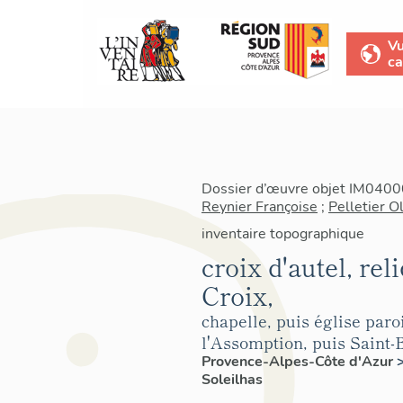
V
ca
Dossier d’œuvre objet IM04000
Reynier Françoise
;
Pelletier Ol
inventaire topographique
croix d'autel, rel
Croix,
chapelle, puis église par
l'Assomption, puis Saint
Provence-Alpes-Côte d'Azur
Soleilhas