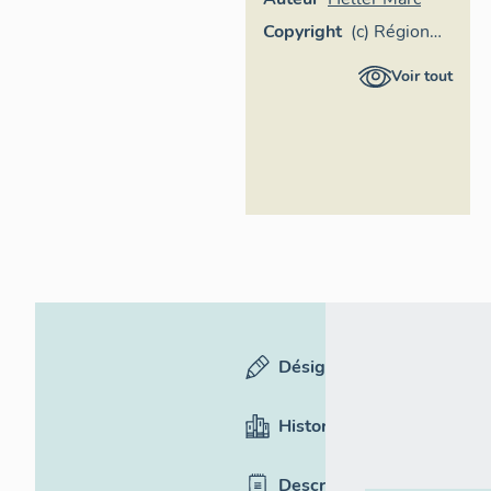
Copyright
(c) Région
Provence-
Voir tout
Alpes-Côte
d'Azur -
Inventaire
général
Désignation
Historique
Description