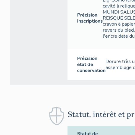
Lig. SSmo (croi
cavité à reliq
MUNDI SALUS E
Précision
REISQUE SELE 
inscriptions
crayon à papier
revers du pied
l'encre daté du
Précision
Dorure très u
état de
assemblage de
conservation
Statut, intérêt et p
Statut de