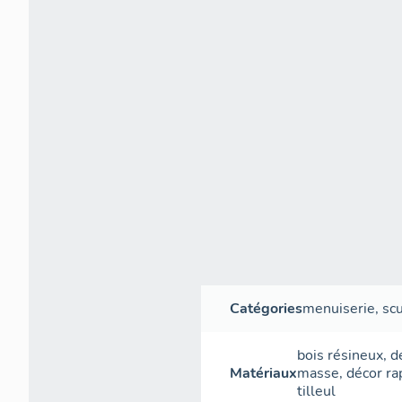
Catégories
menuiserie
,
sc
bois résineux
,
d
Matériaux
masse
,
décor ra
tilleul