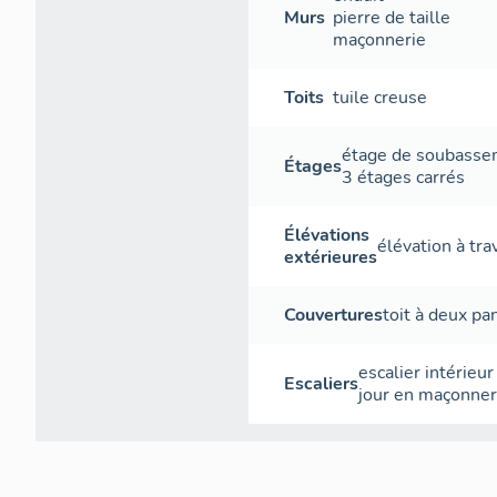
palmettes styli
Murs
pierre de taille
maçonnerie
rosace sous fo
d'hortensias.
Toits
tuile creuse
CONC
étage de soubass
Maison bourgeoi
Étages
3 étages carrés
surtout remarqua
cage d'escalier
variante du pla
Élévations
élévation à tr
maisons qui bord
extérieures
(plan à cage d'es
distribution se
Couvertures
toit à deux pa
obscures située
escalier intérieur
Escaliers
jour
en maçonner