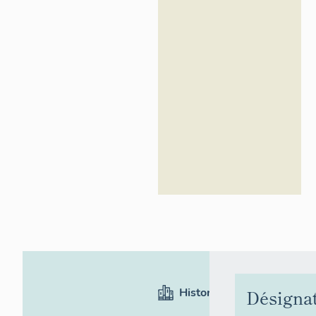
d'Azur -
Inventaire
général
Historique
Désigna