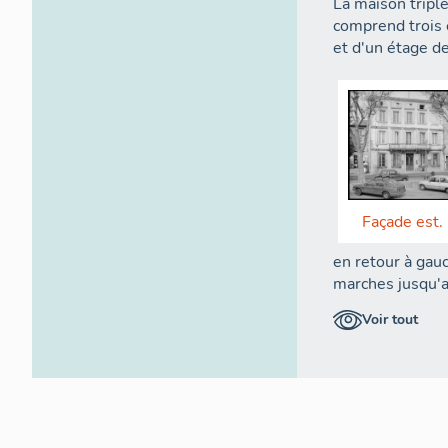
La maison tripl
comprend trois
et d'un étage d
Façade est.
en retour à gauc
marches jusqu'
ensuite ; éclaira
Voir tout
L'accès à la cav
s'ouvrant sous l
sur la pièce Ak 
sur une terrass
remise) situé e
Gentille.