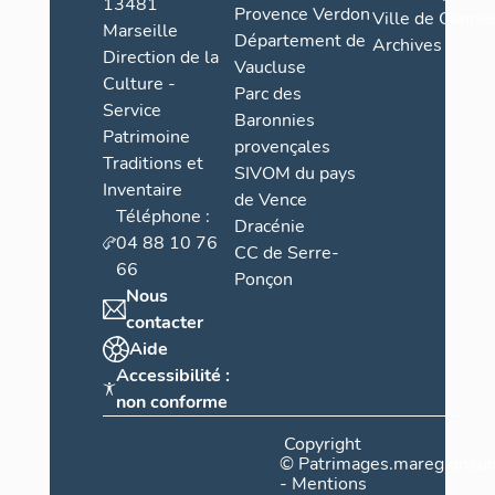
13481
Provence Verdon
Ville de Cannes
Marseille
Département de
Archives
Direction de la
Vaucluse
Culture -
Parc des
Service
Baronnies
Patrimoine
provençales
Traditions et
SIVOM du pays
Inventaire
de Vence
Téléphone :
Dracénie
04 88 10 76
CC de Serre-
66
Ponçon
Nous
contacter
Aide
Accessibilité :
non conforme
Copyright
©
Patrimages.maregionsud
-
Mentions