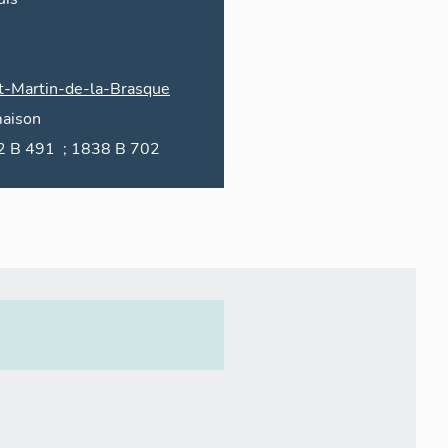
t-Martin-de-la-Brasque
aison
1932 B 491 ; 1838 B 702