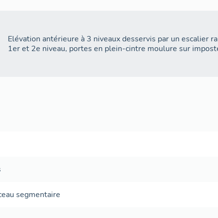
- départ de voûtes d'arêtes au revers de cet arc
- piliers sans relation avec les murs dans lesquels ils sont
Elévation antérieure à 3 niveaux desservis par un escalier r
- décor de rocaille au-dessus de la porte e
1er et 2e niveau, portes en plein-cintre moulure sur impost
- remploi d'un morceau de meule.
Il semble donc que l'on ait voulu édifier une façade assez b
utilisant d'une manière souvent maladroite, des éléments d
leur fonction d'origine dans la plupart des cas. Cette constr
le courant du XVIe siècle (d'après le type des baies). Les q
sont d'un style trop archaïque pour permettre une datation.
s
ceau segmentaire