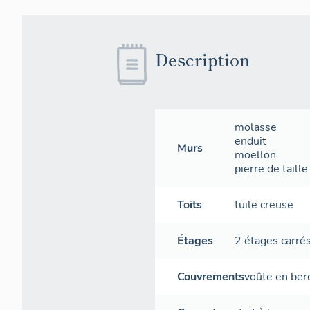
Description
molasse
enduit
Murs
moellon
pierre de taille
Toits
tuile creuse
Étages
2 étages carré
Couvrements
voûte en ber