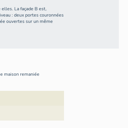
elles. La façade B est,
iveau : deux portes couronnées
isée ouvertes sur un même
mbreux éléments de remplois
une maison remaniée
illure