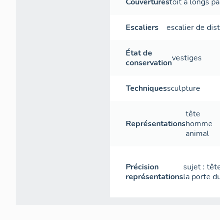
Couvertures
toit à longs p
Escaliers
escalier de dis
État de
vestiges
conservation
Techniques
sculpture
tête
Représentations
homme
animal
Précision
sujet : tê
représentations
la porte d