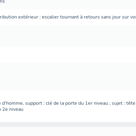
ans
tribution extérieur
:
escalier tournant à retours sans jour
sur vo
te d'homme, support : clé de la porte du 1er niveau ; sujet : tête
u 2e niveau