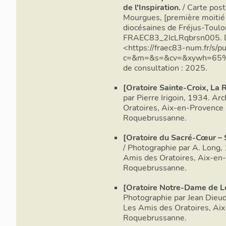
de l'Inspiration.
/ Carte post
Mourgues, [première moitié 
diocésaines de Fréjus-Toulon
FRAEC83_2IcLRqbrsn005. Di
<https://fraec83-num.fr/s/p
c=&m=&s=&cv=&xywh=65
de consultation : 2025.
[Oratoire Sainte-Croix, La
par Pierre Irigoin, 1934. Ar
Oratoires, Aix-en-Provence :
Roquebrussanne.
[Oratoire du Sacré-Cœur – 
/ Photographie par A. Long,
Amis des Oratoires, Aix-en-P
Roquebrussanne.
[Oratoire Notre-Dame de L
Photographie par Jean Dieud
Les Amis des Oratoires, Aix-
Roquebrussanne.