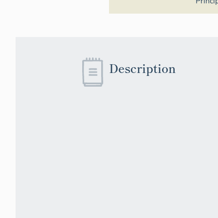
Princi
Description