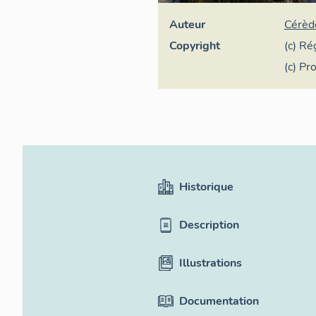
Auteur
Cérèd
Copyright
(c) Ré
(c) Pr
Historique
Description
Illustrations
Documentation