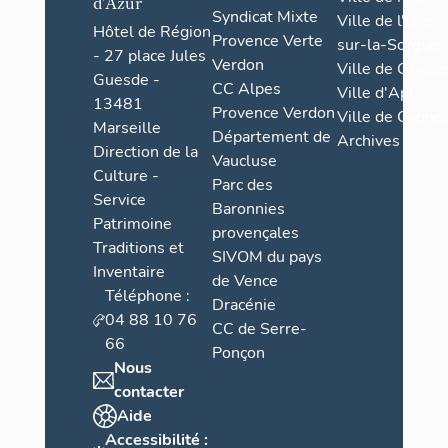
d'Azur
Syndicat Mixte
Ville de l'Isle-
Hôtel de Région
Provence Verte
sur-la-Sorgue
- 27 place Jules
Verdon
Ville de Grasse
Guesde -
CC Alpes
Ville d'Apt
13481
Provence Verdon
Ville de Cannes
Marseille
Département de
Archives
Direction de la
Vaucluse
Culture -
Parc des
Service
Baronnies
Patrimoine
provençales
Traditions et
SIVOM du pays
Inventaire
de Vence
Téléphone :
Dracénie
04 88 10 76
CC de Serre-
66
Ponçon
Nous
contacter
Aide
Accessibilité :