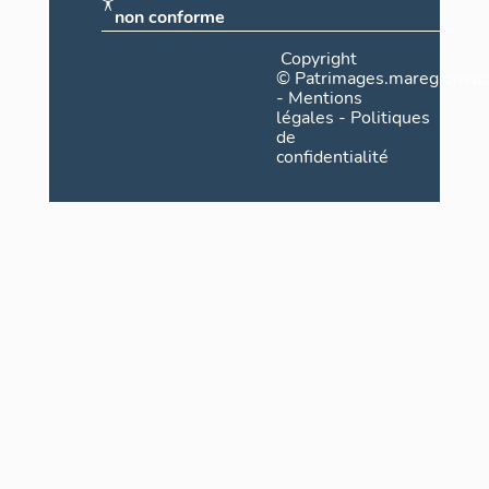
non conforme
Copyright
©
Patrimages.maregionsud
-
Mentions
légales
-
Politiques
de
confidentialité