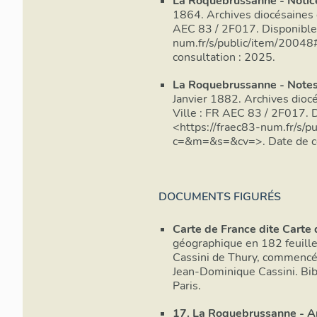
La Roquebrussanne - Notice
1864. Archives diocésaines d
AEC 83 / 2F017. Disponible 
num.fr/s/public/item/2004
consultation : 2025.
La Roquebrussanne - Notes 
Janvier 1882. Archives dioc
Ville : FR AEC 83 / 2F017. D
<https://fraec83-num.fr/s/p
c=&m=&s=&cv=>. Date de co
DOCUMENTS FIGURÉS
Carte de France dite Carte 
géographique en 182 feuill
Cassini de Thury, commencé
Jean-Dominique Cassini. Bib
Paris.
17. La Roquebrussanne - Am