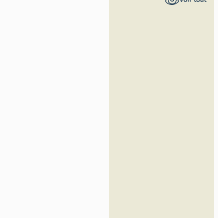
d'Azur -
Inventaire
général