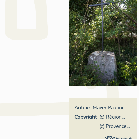
Auteur
Mayer Pauline
Copyright
(c) Région
Provence-
(c) Provence
Alpes-Côte
Verte Verdon
Voir tout