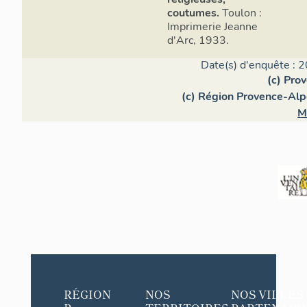
coutumes.
Toulon :
Imprimerie Jeanne
d'Arc, 1933.
Date(s) d'enquête : 2
(c) Pro
(c) Région Provence-Alp
M
RÉGION
NOS
NOS VILLES