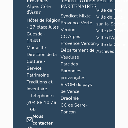
Provence-
TERRITOIRES
PARTENAIR
Alpes-Côte
PARTENAIRES
Ville de Nice
d'Azur
Syndicat Mixte
Ville de l'Isle-
Hôtel de Région
Provence Verte
sur-la-Sorgue
- 27 place Jules
Verdon
Ville de Grasse
Guesde -
CC Alpes
Ville d'Apt
13481
Provence Verdon
Ville de Cannes
Marseille
Département de
Archives
Direction de la
Vaucluse
Culture -
Parc des
Service
Baronnies
Patrimoine
provençales
Traditions et
SIVOM du pays
Inventaire
de Vence
Téléphone :
Dracénie
04 88 10 76
CC de Serre-
66
Ponçon
Nous
contacter