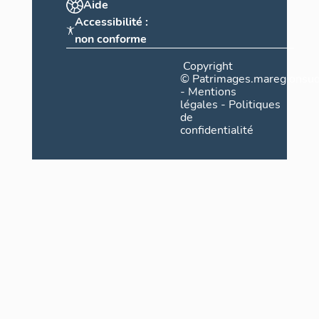
Aide
Accessibilité :
non conforme
Copyright
©
Patrimages.maregionsud
-
Mentions
légales
-
Politiques
de
confidentialité