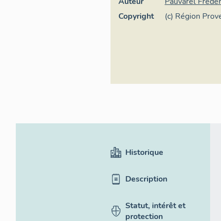
Auteur
Pauvarel Frédér
Copyright
(c) Région Pro
d'Azur - Invent
Historique
Description
Statut, intérêt et
protection