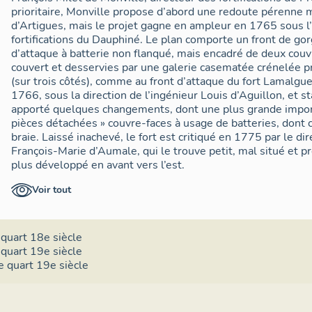
n’ayant été construite qu’en terre et pierres sèches
»
. 
prioritaire, Monville propose d’abord une redoute pérenne m
réalisés dans le cadre du programme de fortification préve
d’Artigues, mais le projet gagne en ampleur en 1765 sous l’
Charles-Louis Fouquet de Belle-Isle en 1746-1747 dans 
fortifications du Dauphiné. Le plan comporte un front de gor
de l’armée austro-savoyarde contre Toulon ; il avait une 
d’attaque à batterie non flanqué, mais encadré de deux cou
fort des Pomets fut la seule redoute pérenne construite à c
couvert et desservies par une galerie casematée crénelée p
Dardennes et du Mont Faron, tandis qu’un mur de retranch
(sur trois côtés), comme au front d’attaque du fort Lamalg
la pente ouest du Faron, descendant vers la vallée, au pie
1766, sous la direction de l’ingénieur Louis d’Aguillon, et 
apporté quelques changements, dont une plus grande impor
redoute aussi en pierre sèche dite de Saint-Antoine occupa
pièces détachées » couvre-faces à usage de batteries, dont c
Un premier projet de 1746 pour la défense terrestre de l’
braie. Laissé inachevé, le fort est critiqué en 1775 par le dir
proposait un vaste retranchement formant rempart d’artil
François-Marie d’Aumale, qui le trouve petit, mal situé et pro
reliant le corps de place de Toulon au Mont Faron en passa
plus développé en avant vers l’est.
enveloppant la hauteur Sainte-Catherine sans y prévoir d
retranchement proposé devait joindre la hauteur Ste Cath
Les années suivantes apportent d’autres critiques, mais aucun
Voir tout
en état de défense et l’armement de la batterie du fort en 
L’occupation de la hauteur de Sainte-Catherine par deux 
grande campagne de travaux destinée à achever et à améliore
par le sieur Chaumont dans le
mémoire d’un projet de fort
les dessins de l’ingénieur Collar, visés par le directeur des 
quart 18e siècle
est dominant Toulon
7
. Toutefois, ce projet était condit
existant est transformé en fort à quatre bastions plus spacie
quart 19e siècle
Lamalgue, commencé sur un dessin de Niquet en 1707 et la
nouveau fort les dehors antérieurs (couvre-face, fausse braie
e quart 19e siècle
mémoire considérait implicitement que l’ennemi ne serait
Retouché en 1876, doté d’un bâtiment militaire, le fort est 
secteur de Sainte-Catherine tant que le fort Lamalgue ne 
Marine en 1962. Il est alors démantelé pour y installer tro
ambitieux furent alors proposés, mais sans effet. De fait, 