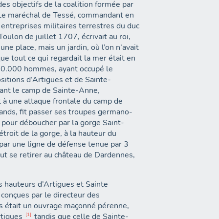
es objectifs de la coalition formée par
7. Le maréchal de Tessé, commandant en
 entreprises militaires terrestres du duc
ulon de juillet 1707, écrivait au roi,
une place, mais un jardin, où l’on n’avait
que tout ce qui regardait la mer était en
e 40.000 hommes, ayant occupé le
sitions d’Artigues et de Sainte-
ant le camp de Sainte-Anne,
 à une attaque frontale du camp de
mands, fit passer ses troupes germano-
 pour déboucher par la gorge Saint-
étroit de la gorge, à la hauteur du
par une ligne de défense tenue par 3
 se retirer au château de Dardennes,
es hauteurs d’Artigues et Sainte
conçues par le directeur des
es était un ouvrage maçonné pérenne,
rtigues
1
tandis que celle de Sainte-