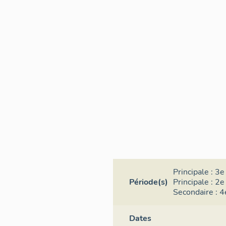
Principale :
3e 
Période(s)
Principale :
2e 
Secondaire :
4
Dates