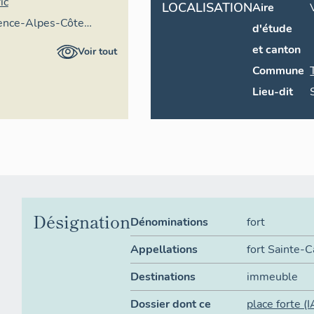
ic
LOCALISATION
Aire
vence-Alpes-Côte
d'étude
aire général
et canton
Voir tout
Commune
Lieu-dit
Désignation
Dénominations
fort
Appellations
fort Sainte-C
Destinations
immeuble
Dossier dont ce
place forte
(