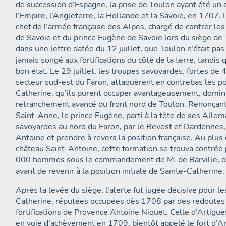
de succession d’Espagne, la prise de Toulon ayant été un d
l’Empire, l’Angleterre, la Hollande et la Savoie, en 170
chef de l’armée française des Alpes, chargé de contrer les
de Savoie et du prince Eugène de Savoie lors du siège de To
dans une lettre datée du 12 juillet, que Toulon n’était pas 
jamais songé aux fortifications du côté de la terre, tandis 
bon état. Le 29 juillet, les troupes savoyardes, fortes d
secteur sud-est du Faron, attaquèrent en contrebas les po
Catherine, qu’ils purent occuper avantageusement, domin
retranchement avancé du front nord de Toulon. Renonçant
Saint-Anne, le prince Eugène, parti à la tête de ses Alle
savoyardes au nord du Faron, par le Revest et Dardennes,
Antoine et prendre à revers la position française. Au plus 
château Saint-Antoine, cette formation se trouva contrée 
000 hommes sous le commandement de M. de Barville, dut
avant de revenir à la position initiale de Sainte-Catherine.
Après la levée du siège, l’alerte fut jugée décisive pour l
Catherine, réputées occupées dès 1708 par des redoutes 
fortifications de Provence Antoine Niquet. Celle d’Artigu
en voie d’achèvement en 1709, bientôt appelé le fort d’A