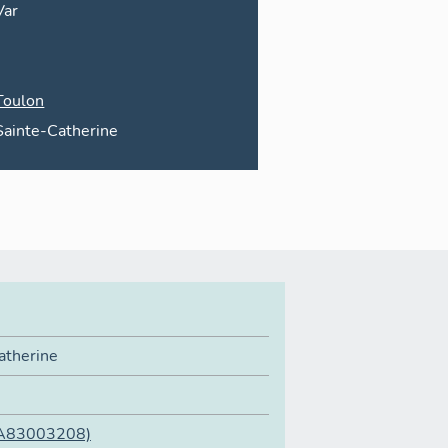
Var
Toulon
Sainte-Catherine
atherine
IA83003208)