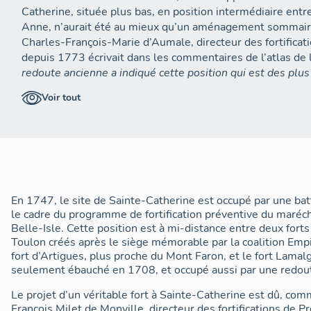
Catherine, située plus bas, en position intermédiaire ent
Anne, n’aurait été au mieux qu’un aménagement sommaire
Charles-François-Marie d’Aumale, directeur des fortifica
depuis 1773 écrivait dans les commentaires de l’atlas de la
redoute ancienne a indiqué cette position qui est des plus
autant, les cartes et plans de la place-forte établis dans l’i
Voir tout
fortes de 1738
3
, ou ceux des projets de 1739 et 1740, 
d’Artigues, mais ne figurent sur la hauteur Sainte Cathe
militaires, sans aucun ouvrage défensif, dont une chapelle
doit son nom. En dernière analyse, il est possible qu’une er
mise en place d’un ouvrage éphémère –en réalité non réal
Catherine, par confusion avec celui de la hauteur d’Artigue
opérations du siège de 1707, dressée par le sieur La Blo
En 1747, le site de Sainte-Catherine est occupé par une bat
ce siège, indique à l’emplacement même du futur fort d’
le cadre du programme de fortification préventive du maréc
Ste Catherine qui n’a esté que commencé
»
4
.
Belle-Isle. Cette position est à mi-distance entre deux forts
Toulon créés après le siège mémorable par la coalition Emp
En revanche, à partir de 1759 environ, les cartes de la pl
fort d’Artigues, plus proche du Mont Faron, et le fort Lamal
Sainte-Catherine sur la hauteur de ce nom, bien distincte 
seulement ébauché en 1708, et occupé aussi par une redout
place en 1762, dressé sous l’autorité du directeur des for
Le projet d’un véritable fort à Sainte-Catherine est dû, comm
Monville, donne des précisions : «
Redoute de Ste Catherin
François Milet de Monville, directeur des fortifications de
6