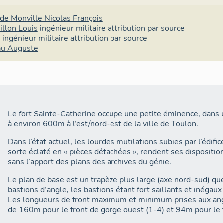
d’habitation.
ne furent que sommairement adaptées en 1746 pour recevo
projet général pour Toulon à partir de 1763 plaça la question de la position de Sainte-Catherine
 de Monville Nicolas François
en second ordre de priorité sur celle de l’achèvement tr
illon Louis
ingénieur militaire
attribution par source
r
ingénieur militaire
attribution par source
De la redoute au fort 1765-1814
au Auguste
Dès 1762, ébauchant son projet général pour la défense 
Milet de Monville cartographiait l’état des ouvrages et le
entreprendre
8
. S’agissant du secteur nord-est, il est q
fossé du fort d’Artigues, d’escarper le terrain entre le for
Catherine ruinée, et de créer une redoute intermédiaire d
Le fort Sainte-Catherine occupe une petite éminence, dans 
programme est confirmé dans la première version du proje
à environ 600m à l’est/nord-est de la ville de Toulon.
C’est sur la hauteur de Ste Catherine qu’il faut établir u
Dans l’état actuel, les lourdes mutilations subies par l’édifi
plusieurs pièces de gros calibre. En placer une autre inter
sorte éclaté en « pièces détachées », rendent ses disposit
considérable pour rapprocher les feux de mousqueterie e
sans l’apport des plans des archives du génie.
de pièces d’artillerie.
9
».
Le plan de base est un trapèze plus large (axe nord-sud) qu
Ce mémoire fait explicitement mention de la chapelle Sain
bastions d’angle, les bastions étant fort saillants et inégaux
20 du mémoire pour servir au le projet général des fortific
Les longueurs de front maximum et minimum prises aux angl
postérieur, Milet de Monville donne des précisions circons
de 160m pour le front de gorge ouest (1-4) et 94m pour le f
la hauteur de Ste Catherine avec une communication à la 