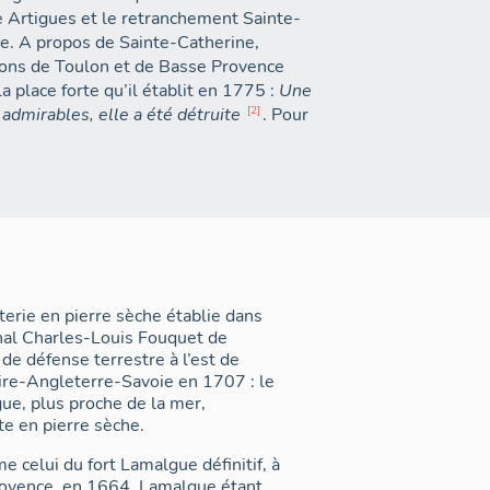
re Artigues et le retranchement Sainte-
. A propos de Sainte-Catherine,
tions de Toulon et de Basse Provence
 place forte qu’il établit en 1775 :
Une
 admirables, elle a été détruite
2
. Pour
ntervalle, celui de l’atlas des places-
indiquent invariablement le fort
rine que quelques bâtiments non
 au vocable de laquelle cette position
reur ancienne ait laissé croire à la
isé- en 1708, sur la hauteur de Sainte-
s. En effet, la carte rétrospective des
ttière immédiatement après la levée de
terie en pierre sèche établie dans
Artigues un «
premier camp retranché de
hal Charles-Louis Fouquet de
 de défense terrestre à l’est de
ire-Angleterre-Savoie en 1707 : le
ace de Toulon indiquent une redoute
gue, plus proche de la mer,
du fort d’Artigues
5
. Un plan de la
e en pierre sèche.
tifications de Provence Nicolas Milet de
e celui du fort Lamalgue définitif, à
e qui a croulé en grande partie,
 Provence, en 1664. Lamalgue étant