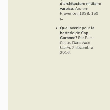
tronçons d’e
d'architecture militaire
varoise
. Aix-en-
Analyse a
Provence : 1998, 159
p.
Site et im
Quel avenir pour la
batterie de Cap
La batterie
Garonne?
Par P.-H.
de la côte r
Coste. Dans
Nice-
Carqueiranne
Matin
, 7 décembre
de Toulon, a
2016.
batteries j
éventail dan
Garonne et à
sur une peti
de mer n’es
des sols de 
d’altitude 4
(nord-ouest)
gauche, au p
d’entrée de 
épaulements 