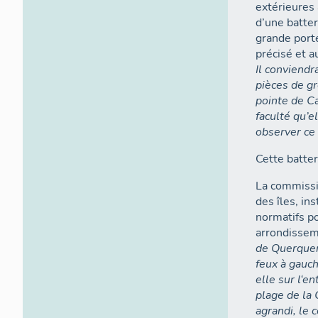
extérieures 
d’une batter
grande port
précisé et a
Il conviendr
pièces de gr
pointe de Ca
faculté qu’e
observer ce
Cette batter
La commissi
des îles, in
normatifs po
arrondisseme
de Querquer
feux à gauch
elle sur l‘e
plage de la 
agrandi, le 