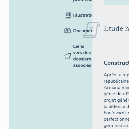
Illustrations
Etude h
Documentation
Liens
vers des
dossiers
Construc
associés
Après la rep
républicain
Armand Samu
génie de « P
projet génér
la défense d
boulevards 
perfectionn
germinal an 