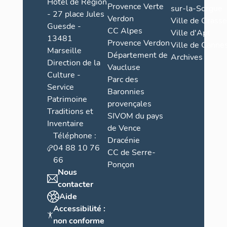
Hôtel de Région
Provence Verte
sur-la-Sorgue
de l’enceint
- 27 place Jules
Verdon
Ville de Grasse
demi-bastio
Guesde -
CC Alpes
Ville d'Apt
plus, le mod
13481
Provence Verdon
fossoyé et 
Ville de Cannes
Marseille
Département de
la défense d
Archives
Direction de la
Vaucluse
La batterie 
Culture -
Parc des
dans le prin
Service
Baronnies
batterie clo
Patrimoine
provençales
se limite à 
Traditions et
SIVOM du pays
fossé et pr
Inventaire
de Vence
directement
Téléphone :
Dracénie
sauf au reve
04 88 10 76
CC de Serre-
droite. Ce m
66
par le chemi
Ponçon
Nous
un chemin d
contacter
par ces deu
Aide
dissocie alo
surhaussé s
Accessibilité :
mur, discont
non conforme