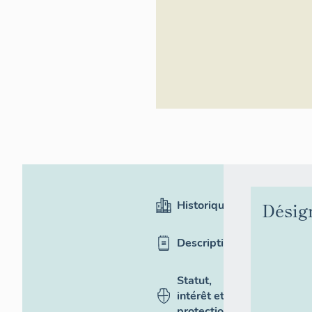
Inventaire généra
Historique
Désig
Description
Statut,
intérêt et
protection