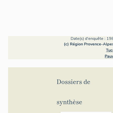
Date(s) d'enquête : 19
(c) Région Provence-Alpes
Tuc
Pauv
Dossiers de
synthèse