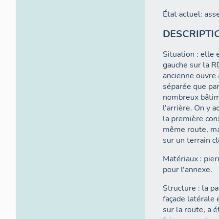
État actuel: ass
DESCRIPTI
Situation : elle
gauche sur la R
ancienne ouvre à
séparée que par 
nombreux bâtim
l'arrière. On y 
la première cons
même route, mai
sur un terrain c
Matériaux : pier
pour l'annexe.
Structure : la pa
façade latérale 
sur la route, a 