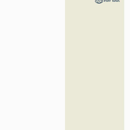
Voir tout
Alpes-Côte
d'Azur -
Inventaire
général