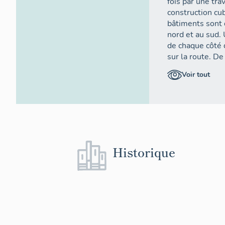
fois par une tra
construction cub
bâtiments sont 
nord et au sud.
de chaque côté 
sur la route. De
arcade, ferme l'
Voir tout
Élévations extér
Élévation est : 
corps central q
réceptions anci
dessus, un gran
Historique
vitrées, et porta
fronton est coif
côté par une sor
tuiles. De part 
du mur est déco
apparentes.
Élévation sud : 