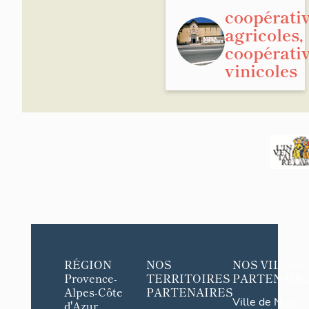
coopérati
agricoles,
coopérati
vinicoles
RÉGION
NOS
NOS VILLES
Provence-
TERRITOIRES
PARTENAIR
Alpes-Côte
PARTENAIRES
Ville de Nice
d'Azur