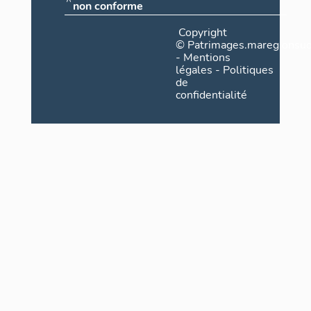
non conforme
Copyright
©
Patrimages.maregionsud
-
Mentions
légales
-
Politiques
de
confidentialité