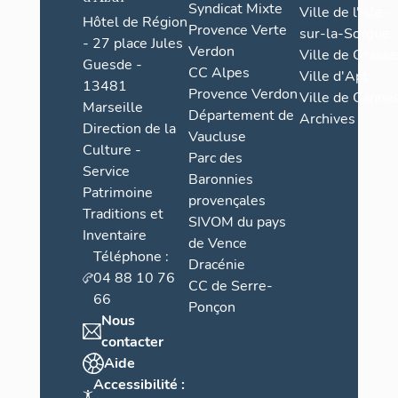
Syndicat Mixte
Ville de l'Isle-
Hôtel de Région
Provence Verte
sur-la-Sorgue
- 27 place Jules
Verdon
Ville de Grasse
Guesde -
CC Alpes
Ville d'Apt
13481
Provence Verdon
Ville de Cannes
Marseille
Département de
Archives
Direction de la
Vaucluse
Culture -
Parc des
Service
Baronnies
Patrimoine
provençales
Traditions et
SIVOM du pays
Inventaire
de Vence
Téléphone :
Dracénie
04 88 10 76
CC de Serre-
66
Ponçon
Nous
contacter
Aide
Accessibilité :