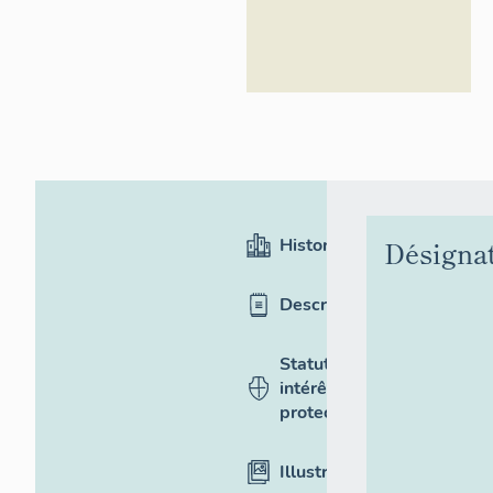
Historique
Désigna
Description
Statut,
intérêt et
protection
Illustrations