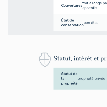
1940
toit à longs p
Couvertures
appentis
rez-de-chauss
(peint sur mur)
État de
bon état
conservation
Statut, intérêt et p
Statut de
la
propriété privée
propriété