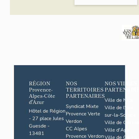
RÉGION
NOS
NOS VILLES
Provence-
TERRITOIRES
PARTENAIR
Alpes-Côte
PARTENAIRES
Ville de Nice
d'Azur
Syndicat Mixte
Ville de l'Isle-
Hôtel de Région
Provence Verte
sur-la-Sorgue
- 27 place Jules
Verdon
Ville de Grasse
Guesde -
CC Alpes
Ville d'Apt
13481
Provence Verdon
Ville de Cannes