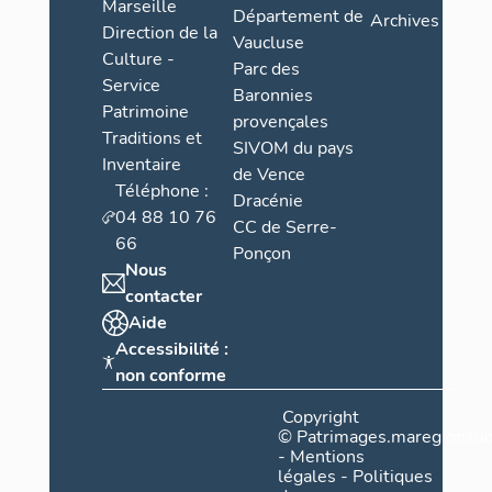
Marseille
Département de
Archives
Direction de la
Vaucluse
Culture -
Parc des
Service
Baronnies
Patrimoine
provençales
Traditions et
SIVOM du pays
Inventaire
de Vence
Téléphone :
Dracénie
04 88 10 76
CC de Serre-
66
Ponçon
Nous
contacter
Aide
Accessibilité :
non conforme
Copyright
©
Patrimages.maregionsud
-
Mentions
légales
-
Politiques