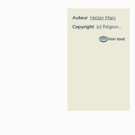
Auteur
Heller Marc
Copyright
(c) Région
Provence-
Voir tout
Alpes-Côte
d'Azur -
Inventaire
général