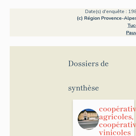
Date(s) d'enquête : 19
(c) Région Provence-Alpes
Tuc
Pauv
Dossiers de
synthèse
coopérati
agricoles,
coopérati
vinicoles