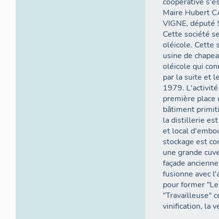
coopérative s'e
Maire Hubert 
VIGNE, député S
Cette société s
oléicole. Cette 
usine de chapea
oléicole qui co
par la suite et 
1979. L'activité 
première place o
bâtiment primitif
la distillerie e
et local d'embo
stockage est con
une grande cuve
façade ancienne
fusionne avec l'
pour former "Le
"Travailleuse" c
vinification, la 