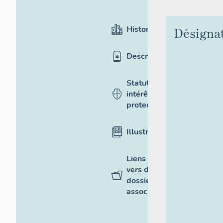
Historique
Désigna
Description
Statut,
intérêt et
protection
Illustrations
Liens
vers des
dossiers
associés