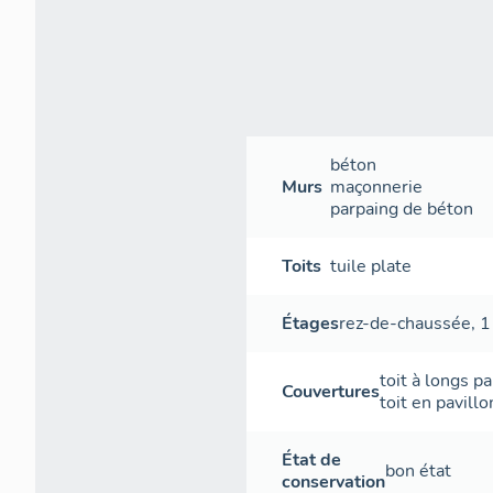
jusqu 'aux réali
technique. Cepe
complètement d
ANNEXES : façad
VIGNERONS DE 
façade nord-oue
béton
Murs
maçonnerie
PROVENCE
parpaing de béton
façade du mag
Toits
tuile plate
MAGASIN DE V
Étages
rez-de-chaussée
,
1
toit à longs p
Couvertures
toit en pavillo
État de
bon état
conservation