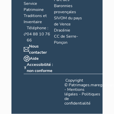
Service
Baronnies
Patrimoine
provençales
Traditions et
SIVOM du pays
Inventaire
de Vence
Téléphone :
Dracénie
04 88 10 76
CC de Serre-
66
Ponçon
Nous
contacter
Aide
Accessibilité :
non conforme
Copyright
©
Patrimages.maregionsud
-
Mentions
légales
-
Politiques
de
confidentialité