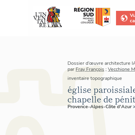
V
ca
Dossier d’œuvre architecture 
par
Fray François
;
Vecchione M
inventaire topographique
église paroissial
chapelle de péni
Provence-Alpes-Côte d'Azur