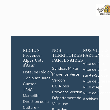
RÉGION
NOS
NOS VILLES
Provence-
TERRITOIRES
PARTENAIR
Alpes-Côte
PARTENAIRES
Ville de Nice
d'Azur
Syndicat Mixte
Ville de l'Isle-
Hôtel de Région
Provence Verte
sur-la-Sorgue
- 27 place Jules
Verdon
Ville de Grasse
Guesde -
CC Alpes
Ville d'Apt
13481
Provence Verdon
Ville de Cannes
Marseille
Département de
Archives
Direction de la
Vaucluse
Culture -
Parc des