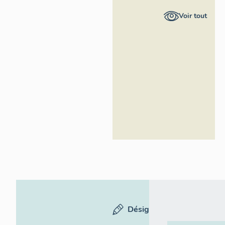
Provence-
Voir tout
Alpes-Côte
d'Azur -
Inventaire
général
Désignation