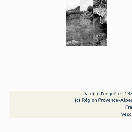
Date(s) d'enquête : 19
(c) Région Provence-Alpes
Fra
Vecc