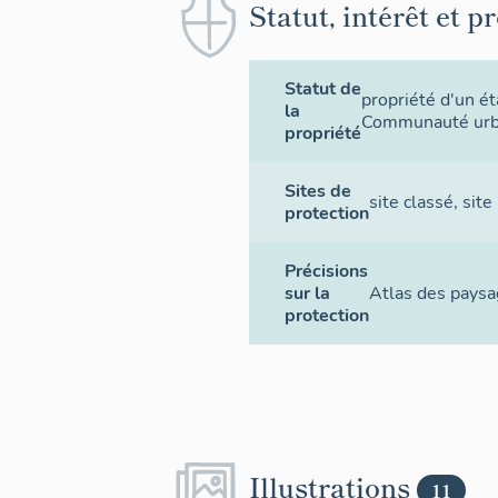
Statut, intérêt et p
Statut de
propriété d'un é
la
Communauté urba
propriété
Sites de
site classé
,
site 
protection
Précisions
sur la
Atlas des paysa
protection
Illustrations
11