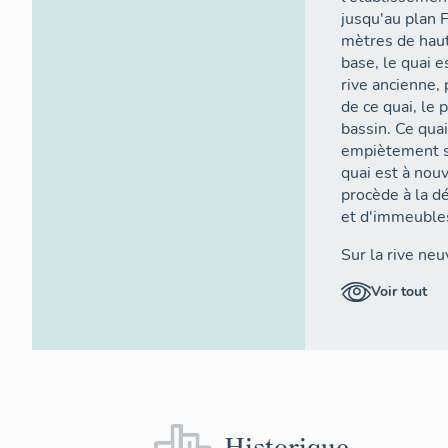
jusqu'au plan 
mètres de haut
base, le quai e
rive ancienne, 
de ce quai, le 
bassin. Ce quai
empiètement su
quai est à nou
procède à la d
et d'immeubles
Sur la rive neu
1566 sur ordre
Voir tout
creusement du 
navires marcha
milieu du 18e 
développe sur 
nouvel arsenal
est du port) p
fortifications,
Historique