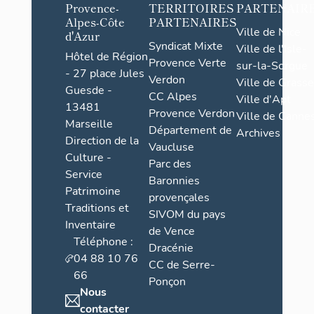
Provence-
TERRITOIRES
PARTENAIR
Alpes-Côte
PARTENAIRES
Ville de Nice
d'Azur
Syndicat Mixte
Ville de l'Isle-
Hôtel de Région
Provence Verte
sur-la-Sorgue
- 27 place Jules
Verdon
Ville de Grasse
Guesde -
CC Alpes
Ville d'Apt
13481
Provence Verdon
Ville de Cannes
Marseille
Département de
Archives
Direction de la
Vaucluse
Culture -
Parc des
Service
Baronnies
Patrimoine
provençales
Traditions et
SIVOM du pays
Inventaire
de Vence
Téléphone :
Dracénie
04 88 10 76
CC de Serre-
66
Ponçon
Nous
contacter