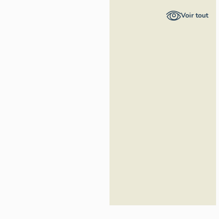
Provence-
Voir tout
Alpes-Côte
d'Azur –
Service mer