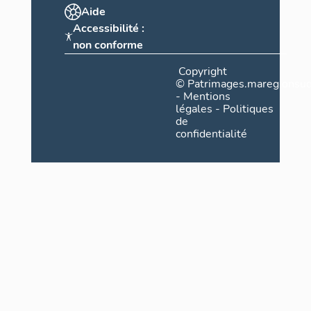
Aide
Accessibilité :
non conforme
Copyright
©
Patrimages.maregionsud
-
Mentions
légales
-
Politiques
de
confidentialité