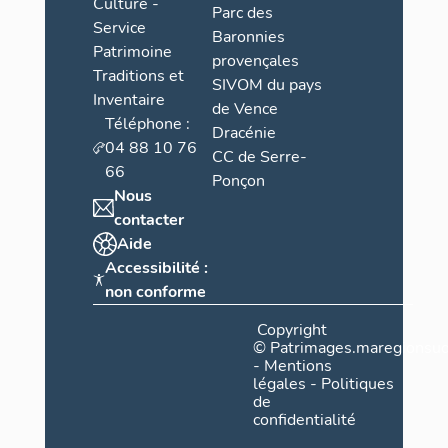
Culture -
Parc des
Service
Baronnies
Patrimoine
provençales
Traditions et
SIVOM du pays
Inventaire
de Vence
Téléphone :
Dracénie
04 88 10 76
CC de Serre-
66
Ponçon
Nous
contacter
Aide
Accessibilité :
non conforme
Copyright
©
Patrimages.maregionsud
-
Mentions
légales
-
Politiques
de
confidentialité