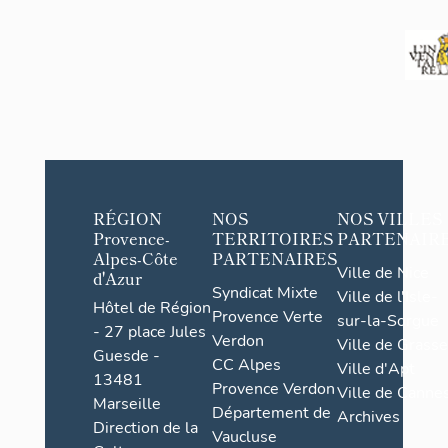
RÉGION
NOS
NOS VILLES
Provence-
TERRITOIRES
PARTENAIR
Alpes-Côte
PARTENAIRES
Ville de Nice
d'Azur
Syndicat Mixte
Ville de l'Isle-
Hôtel de Région
Provence Verte
sur-la-Sorgue
- 27 place Jules
Verdon
Ville de Grasse
Guesde -
CC Alpes
Ville d'Apt
13481
Provence Verdon
Ville de Cannes
Marseille
Département de
Archives
Direction de la
Vaucluse