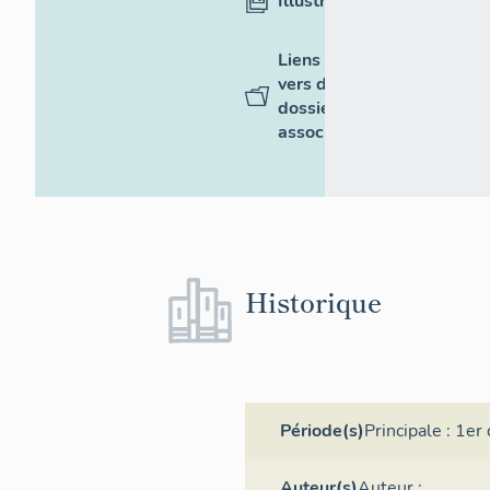
Illustrations
Liens
vers des
dossiers
associés
Historique
Période(s)
Principale :
1er 
Auteur(s)
Auteur :