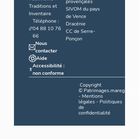
provençales
Traditions et
SIVOM du pays
Inventaire
de Vence
Téléphone :
Dracénie
04 88 10 76
CC de Serre-
66
Ponçon
Nous
contacter
Aide
Accessibilité :
non conforme
Copyright
©
Patrimages.maregionsud
-
Mentions
légales
-
Politiques
de
confidentialité