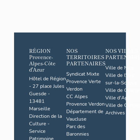
RÉGION
NOS
NOS VILLES
Provence-
TERRITOIRES
PARTENAIR
Alpes-Côte
PARTENAIRES
Ville de Nice
d'Azur
Syndicat Mixte
Ville de l'Isle-
Hôtel de Région
Provence Verte
sur-la-Sorgue
- 27 place Jules
Verdon
Ville de Grasse
Guesde -
CC Alpes
Ville d'Apt
13481
Provence Verdon
Ville de Cannes
Marseille
Département de
Archives
Direction de la
Vaucluse
Culture -
Parc des
Service
Baronnies
Patrimoine