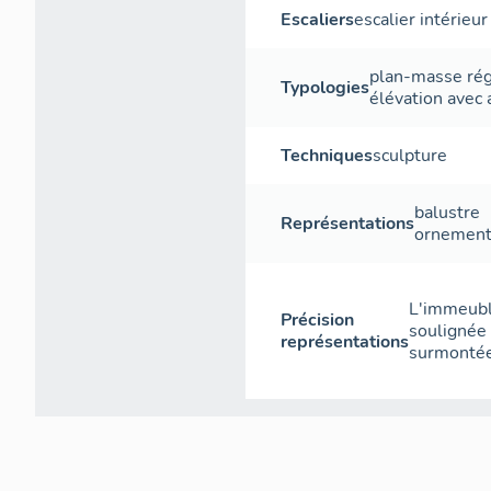
Escaliers
escalier intérieur
plan-masse rég
Typologies
élévation avec 
Techniques
sculpture
balustre
Représentations
ornement
L'immeubl
Précision
soulignée 
représentations
surmontée