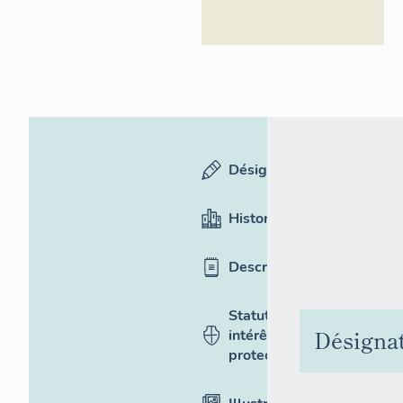
Désignation
Historique
Description
Statut,
Désigna
intérêt et
protection