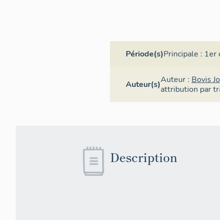
Période(s)
Principale :
1er 
Auteur :
Bovis J
Auteur(s)
attribution par t
Description