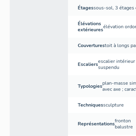
Étages
sous-sol
,
3 étages 
Élévations
élévation ord
extérieures
Couvertures
toit à longs p
escalier intérieur
Escaliers
suspendu
plan-masse si
Typologies
avec axe
;
carac
Techniques
sculpture
fronton
Représentations
balustre