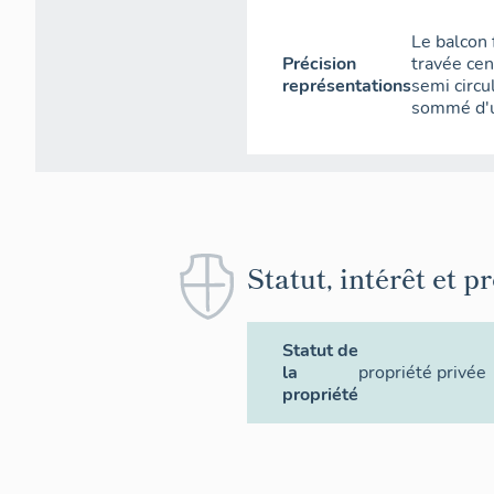
Le balcon 
Précision
travée cen
représentations
semi circu
sommé d'u
Statut, intérêt et p
Statut de
la
propriété privée
propriété