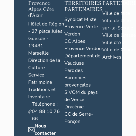
Provence-
TERRITOIRES
PARTENAIR
Alpes-Côte
PARTENAIRES
Ville de Nice
d'Azur
Syndicat Mixte
Ville de l'Isle-
Hôtel de Région
Provence Verte
sur-la-Sorgue
- 27 place Jules
Verdon
Ville de Grasse
Guesde -
CC Alpes
Ville d'Apt
13481
Provence Verdon
Ville de Cannes
Marseille
Département de
Archives
Direction de la
Vaucluse
Culture -
Parc des
Service
Baronnies
Patrimoine
provençales
Traditions et
SIVOM du pays
Inventaire
de Vence
Téléphone :
Dracénie
04 88 10 76
CC de Serre-
66
Ponçon
Nous
contacter