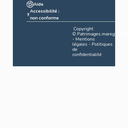
Aide
Accessibilité :
non conforme
Copyright
©
Patrimages.maregionsud
-
Mentions
légales
-
Politiques
de
confidentialité