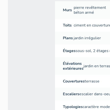
pierre
revêtement
Murs
béton armé
Toits
ciment en couvertur
Plans
jardin irrégulier
Étages
sous-sol
,
2 étages 
Élévations
jardin en terra
extérieures
Couvertures
terrasse
Escaliers
escalier dans-oe
Typologies
caractère mod