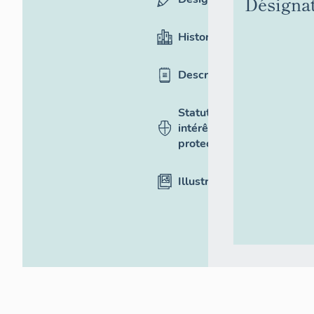
Désigna
Historique
Description
Statut,
intérêt et
protection
Illustrations