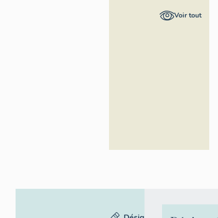
Provence-
Voir tout
Alpes-Côte
d'Azur -
Inventaire
général
Désignation