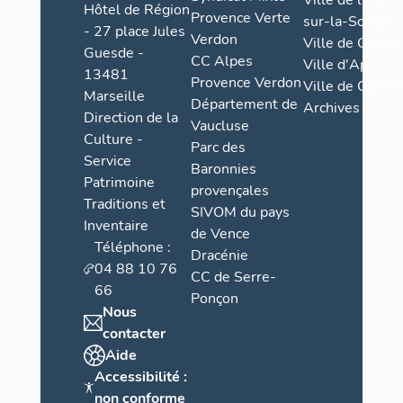
Hôtel de Région
Provence Verte
sur-la-Sorgue
- 27 place Jules
Verdon
Ville de Grasse
Guesde -
CC Alpes
Ville d'Apt
13481
Provence Verdon
Ville de Cannes
Marseille
Département de
Archives
Direction de la
Vaucluse
Culture -
Parc des
Service
Baronnies
Patrimoine
provençales
Traditions et
SIVOM du pays
Inventaire
de Vence
Téléphone :
Dracénie
04 88 10 76
CC de Serre-
66
Ponçon
Nous
contacter
Aide
Accessibilité :
non conforme