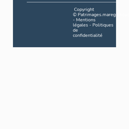
Copyright
©
Patrimages.maregionsud
-
Mentions
légales
-
Politiques
de
confidentialité