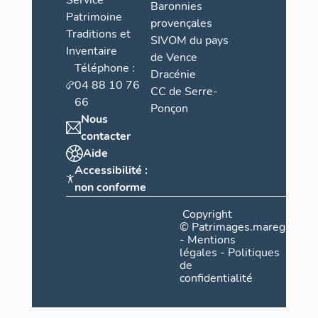
Service
pleins, à tr
Baronnies
Patrimoine
ont disparu,
provençales
complètes s
Traditions et
SIVOM du pays
récentes. Ce
Inventaire
de Vence
grand secteu
Téléphone :
Dracénie
abriter, hor
04 88 10 76
CC de Serre-
surveiller l
66
Ponçon
Nous
On notera la
contacter
bastion 2, s
Aide
poudre.
Accessibilité :
Les parapets
non conforme
points, et al
coupés d'em
Copyright
©
Patrimages.maregionsud
ouvert, parf
-
Mentions
et ont peut-
légales
-
Politiques
se septembre
de
confidentialité
En 1868, o
sur les remp