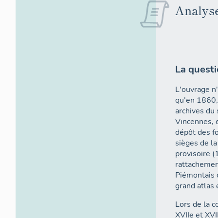
Analyse
La questi
L'ouvrage n'
qu'en 1860,
archives du 
Vincennes, e
dépôt des fo
sièges de la
provisoire 
rattachement
Piémontais 
grand atlas 
Lors de la c
XVIIe et XVI