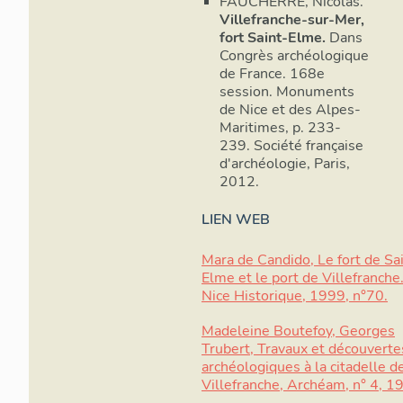
FAUCHERRE, Nicolas.
Villefranche-sur-Mer,
fort Saint-Elme.
Dans
Congrès archéologique
de France. 168e
session. Monuments
de Nice et des Alpes-
Maritimes, p. 233-
239. Société française
d'archéologie, Paris,
2012.
LIEN WEB
Mara de Candido, Le fort de Sa
Elme et le port de Villefranche
Nice Historique, 1999, n°70.
Face et fl
Madeleine Boutefoy, Georges
Trubert, Travaux et découverte
archéologiques à la citadelle d
On notera q
Villefranche, Archéam, n° 4, 1