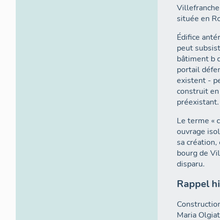
Villefranche
située en Ro
Édifice anté
peut subsist
bâtiment b d
portail défe
existent - p
construit en
préexistant.
Le terme « c
ouvrage isol
sa création,
bourg de Vil
disparu.
Rappel hi
Construction
Maria Olgiat