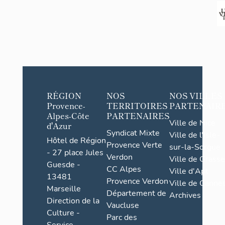
récemment e
La contresc
partie surm
Au sud-ouest
par un batar
obliquement,
une double 
disparue.
RÉGION
NOS
NOS VILLES
Selon l'usag
Provence-
TERRITOIRES
PARTENAIR
Alpes-Côte
PARTENAIRES
enceinte est
Ville de Nice
d'Azur
échauguette
Syndicat Mixte
Ville de l'Isle-
bastions 1, 
Hôtel de Région
Provence Verte
sur-la-Sorgue
extrémité de
- 27 place Jules
Verdon
Ville de Grasse
une au centr
Guesde -
CC Alpes
courtine 3-
Ville d'Apt
13481
Provence Verdon
cylindriques
Ville de Cannes
Marseille
XVIe -, couv
Département de
Archives
Direction de la
reposent su
Vaucluse
Culture -
circulaire, 
Parc des