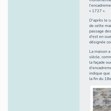
l'encadremen
« 1727 ».
D'après le c
de cette mai
passage des 
d'est en oue
désignée c
La maison a
siècle, comm
la façade ou
d'encadremen
indique que 
la fin du 18e