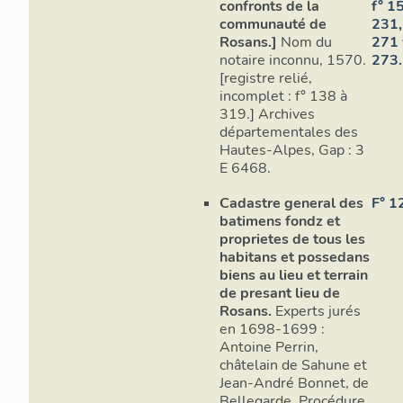
confronts de la
f° 15
communauté de
231,
Rosans.]
Nom du
271 v
notaire inconnu, 1570.
273.
[registre relié,
incomplet : f° 138 à
319.] Archives
départementales des
Hautes-Alpes, Gap : 3
E 6468.
Plan
Cadastre general des
F° 1
batimens fondz et
II.1. Fonc
proprietes de tous les
habitans et possedans
Le rez-de-c
biens au lieu et terrain
étable, acce
de presant lieu de
ouverte côté
Rosans.
Experts jurés
trois travée
en 1698-1699 :
banquette m
Antoine Perrin,
la mangeoir
châtelain de Sahune et
Jean-André Bonnet, de
Bellegarde. Procédure