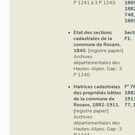
P 1241 à 3 P 1243.
1869
1882
748,
1869
Etat des sections
Sect
cadastrales de la
F1.
commune de Rosans,
1840
. [registre papier].
Archives
départementales des
Hautes-Alpes, Gap : 3
Rez-de-ch
P 1240.
Matrices cadastrales
F° 7
Dans l'angle
des propriétés bâties
1882
réduit qui o
de la commune de
1911
plus haut. Il
Rosans, 1882-1911.
77, 
gendarmerie
[registre papier]
y sont encor
Archives
dossier
IM0
départementales des
en berceau 
Hautes-Alpes, Gap : 3
vertical qui 
P 1244.