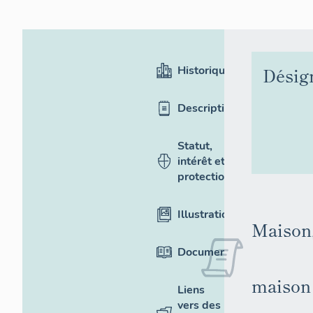
Historique
Désig
Description
Statut,
intérêt et
protection
Illustrations
Maison,
Documentation
maison
Liens
vers des