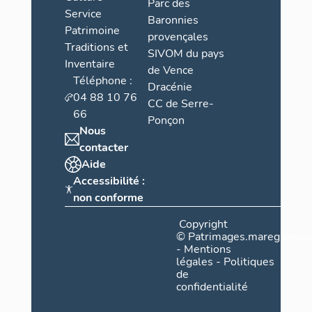
Parc des
Dans l'angle
Service
Baronnies
également a
Patrimoine
provençales
avec des ma
Traditions et
pierres à b
SIVOM du pays
Inventaire
médiévales d
de Vence
Téléphone :
muraille mé
Dracénie
04 88 10 76
mitoyenne à 
CC de Serre-
66
installée un
Ponçon
Nous
contacter
Aide
Accessibilité :
non conforme
Copyright
©
Patrimages.maregionsud
-
Mentions
légales
-
Politiques
de
confidentialité