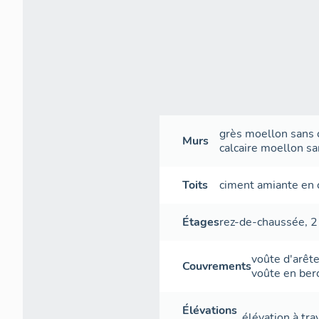
Plan
grès
moellon sans c
Murs
calcaire
moellon san
Toits
ciment amiante en 
Étages
rez-de-chaussée
,
2
Plan de m
voûte d'arêt
Couvrements
voûte en ber
II. Descri
Élévations
Cette maiso
élévation à tr