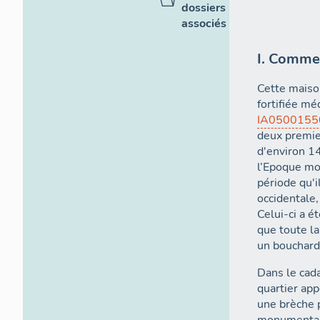
dossiers
associés
I. Commen
Cette maiso
fortifiée mé
IA0500155
deux premie
d'environ 1
l’Epoque mod
période qu'i
occidentale,
Celui-ci a é
que toute la
un bouchard
Dans le cada
quartier app
une brèche p
monumentali