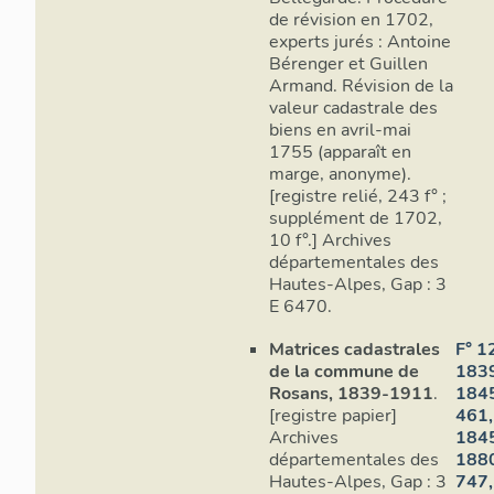
de révision en 1702,
experts jurés : Antoine
Bérenger et Guillen
Armand. Révision de la
valeur cadastrale des
biens en avril-mai
1755 (apparaît en
marge, anonyme).
[registre relié, 243 f° ;
supplément de 1702,
10 f°.] Archives
départementales des
Hautes-Alpes, Gap : 3
E 6470.
Matrices cadastrales
F° 1
Rez-de-ch
de la commune de
1839
Rosans, 1839-1911
.
1845
[registre papier]
461,
Archives
1845
départementales des
1880
Hautes-Alpes, Gap : 3
747,