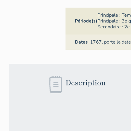
est rachetée
regroupe se
Principale :
Tem
paraît corre
Période(s)
Principale :
3e q
Secondaire :
2e 
Les aménage
d'évier) rem
Dates
1767,
porte la date
Description