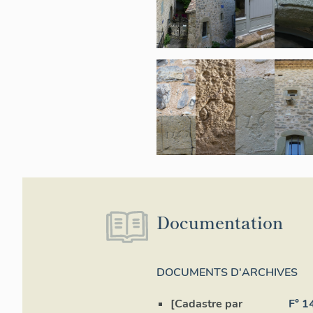
Documentation
Elév
DOCUMENTS D'ARCHIVES
[Cadastre par
F° 14