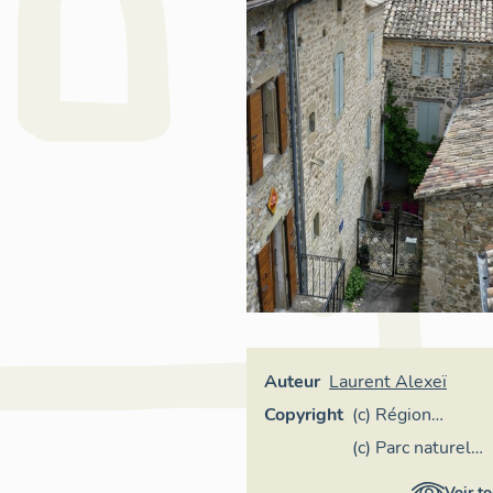
Auteur
Laurent Alexeï
Copyright
(c) Région
Provence-Alpes-
(c) Parc naturel
Côte d'Azur -
régional des
Voir to