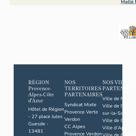
Mallé 
RÉGION
NOS
NOS VILLES
Provence-
TERRITOIRES
PARTENAIR
Alpes-Côte
PARTENAIRES
Ville de Nice
d'Azur
Syndicat Mixte
Ville de l'Isle-
Hôtel de Région
Provence Verte
sur-la-Sorgue
- 27 place Jules
Verdon
Ville de Grasse
Guesde -
CC Alpes
Ville d'Apt
13481
Provence Verdon
Ville de Cannes