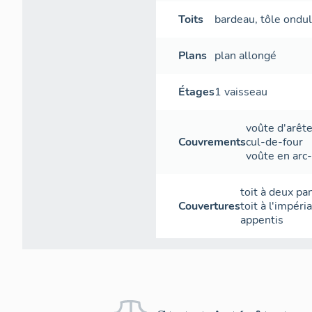
- Façade occ
Toits
bardeau
,
tôle ondu
plaque en ma
1891. Crépi
Plans
plan allongé
- Façades la
modernes en 
Étages
1 vaisseau
moulurées en
voûte d'arêt
- Chevet : a
Couvrements
cul-de-four
voûte en arc-
- Clocher : 
fenêtres en 
à hauteur d'
toit à deux pa
élevé. Corni
Couvertures
toit à l'impéri
appentis
Distributi
- La nef : pl
- mince guir
industrielle)