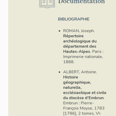
Documentation
La
- Le chœur s
BIBLIOGRAPHIE
Décor d'arch
ROMAN, Joseph.
veiné ; corn
Répertoire
liturgiques 
archéologique du
centre. Rosa
département des
colombe.
Hautes-Alpes
. Paris :
Imprimerie nationale,
- A gauche, 
1888.
- Le chœur l
ALBERT, Antoine.
peinte en fa
Histoire
géographique,
- Deux rangs
naturelle,
maître-autel
ecclésiastique et civile
du diocèse d'Embrun
.
- La sacrist
Embrun : Pierre-
et corniche
François Moyse, 1783
[1786], 2 tomes, VI-