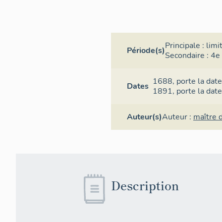
Principale :
limi
Période(s)
Secondaire :
4e 
Chevet. Vu
1688,
porte la date
Dates
1891,
porte la date
Auteur(s)
Auteur :
maître 
Description