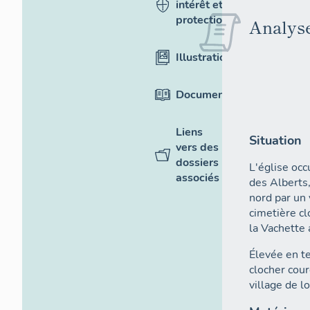
intérêt et
protection
Analyse
Illustrations
Documentation
Liens
Situation
vers des
dossiers
L'église occ
associés
des Alberts,
nord par un 
cimetière cl
la Vachette 
Élevée en te
clocher cour
village de lo