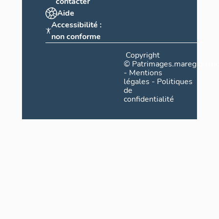
contacter
Aide
Accessibilité :
non conforme
Copyright
©
Patrimages.maregionsud
-
Mentions
légales
-
Politiques
de
confidentialité