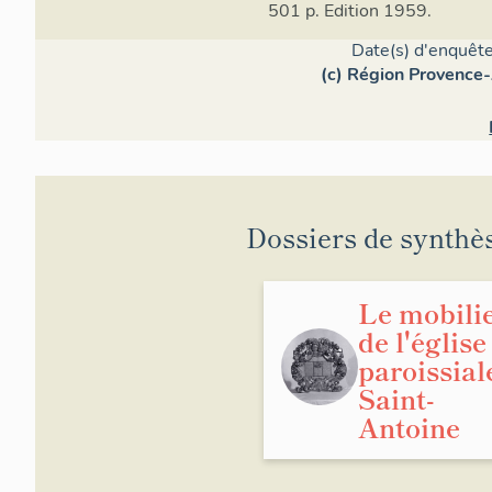
501 p. Edition 1959.
Date(s) d'enquête
Église sans 
(c) Région Provence-
semblent an
indiquée par
Dossiers de synthè
Le mobili
de l'église
paroissial
Saint-
Antoine