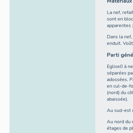
Matériaux 
La nef, refa
sont en blo
apparentes ;
Dans la nef,
enduit. Voût
Parti géné
Eglise0 à ne
séparées pa
adossées. P
en cul-de-fo
(nord) du cô
abaissée).
Au sud-est d
Au nord du c
étages de pl