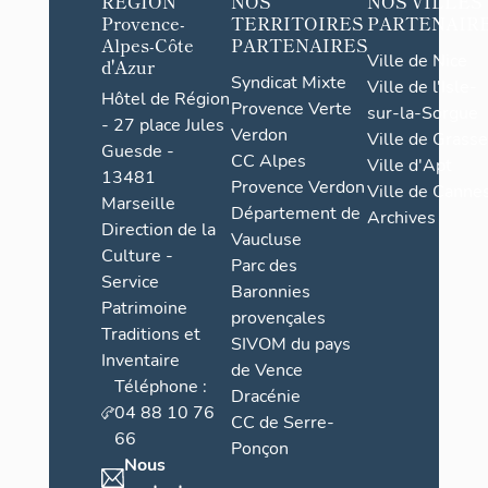
RÉGION
NOS
NOS VILLES
Provence-
TERRITOIRES
PARTENAIR
Alpes-Côte
PARTENAIRES
Ville de Nice
d'Azur
Syndicat Mixte
Ville de l'Isle-
Hôtel de Région
Provence Verte
sur-la-Sorgue
- 27 place Jules
Verdon
Ville de Grasse
Guesde -
CC Alpes
Ville d'Apt
13481
Provence Verdon
Ville de Cannes
Marseille
Département de
Archives
Direction de la
Vaucluse
Culture -
Parc des
Service
Baronnies
Patrimoine
provençales
Traditions et
SIVOM du pays
Inventaire
de Vence
Téléphone :
Dracénie
04 88 10 76
CC de Serre-
66
Ponçon
Nous