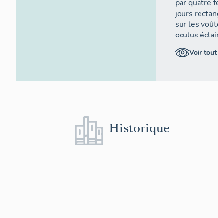
par quatre f
jours recta
sur les voût
oculus éclai
Voir tout
Historique