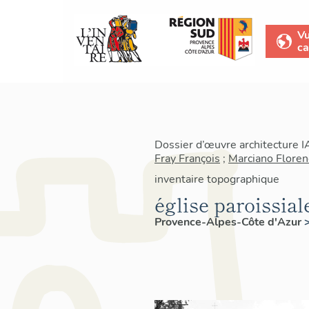
V
ca
Dossier d’œuvre architecture 
Fray François
;
Marciano Floren
inventaire topographique
église paroissial
Provence-Alpes-Côte d'Azur