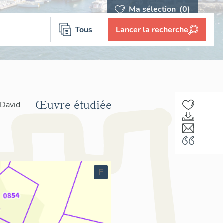
Ma sélection
(0)
Tous
Lancer la recherche
Œuvre étudiée
 David
F