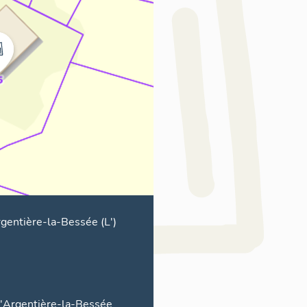
gentière-la-Bessée (L')
'Argentière-la-Bessée