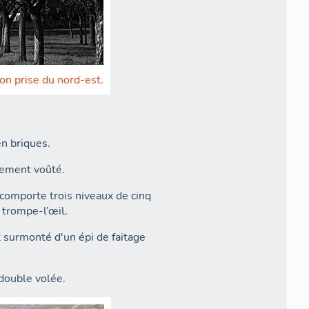
ion prise du nord-est.
en briques.
èrement voûté.
comporte trois niveaux de cinq
 trompe-l’œil.
t surmonté d'un épi de faitage
 double volée.