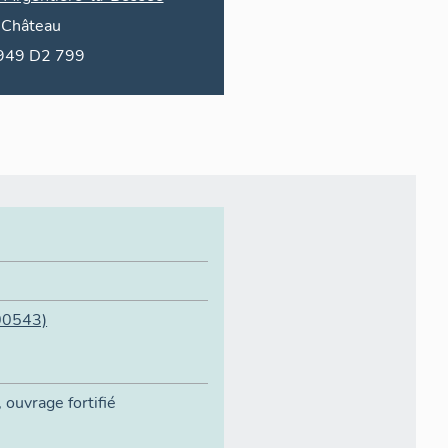
Château
1949 D2 799
00543)
,
ouvrage fortifié