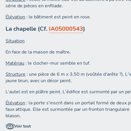
série de pièces en enfilade.
Élévation
: le bâtiment est peint en rose.
La chapelle (Cf.
IA05000543
)
Situation
En face de la maison de maître.
Matériau
: le clocher-mur semble en tuf.
Structure
: une pièce de 6 m x 3,50 m (voûtée d'arête ?). L'i
jaune brun, avec un décor peint.
L'autel est en plâtre peint. L'édifice est surmonté par un pe
Élévation
: la porte s'inscrit dans un portail formé de deux 
faux attique. Elle est surmontée par un fronton triangulaire
blason.
Voir tout
Couverture
: le toit à deux pans comporte une croupe sur le