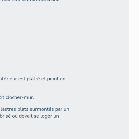
ntérieur est plâtré et peint en
tit clocher-mur.
pilastres plats surmontés par un
 brisé où devait se loger un
 chevet et est couvert