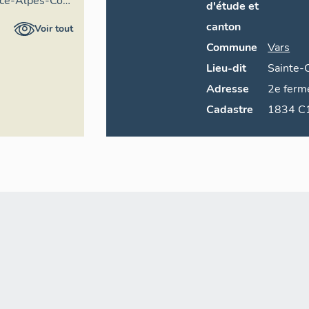
nce-Alpes-Côte
d'étude et
re général
canton
Voir tout
Commune
Vars
Lieu-dit
Sainte-
Adresse
2e ferm
Cadastre