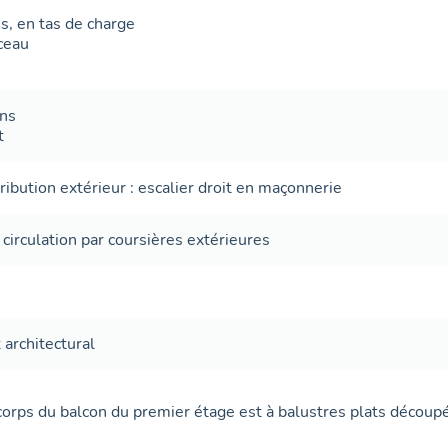
es
,
en tas de charge
ceau
ans
t
tribution extérieur
:
escalier droit
en maçonnerie
;
circulation par coursières extérieures
architectural
orps du balcon du premier étage est à balustres plats découp