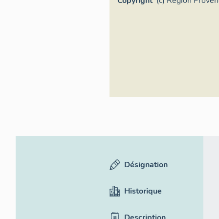
Copyright
(c) Région Prove
d'Azur - Inventai
Désignation
Historique
Description