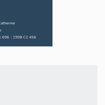
Catherine
e
1834 C1 696 ; 1998 C2 456