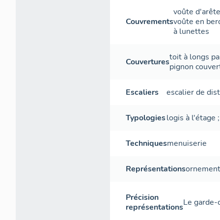
voûte d'arêt
Couvrements
voûte en ber
à lunettes
toit à longs p
Couvertures
pignon couver
Escaliers
escalier de dis
Typologies
logis à l'étage
Techniques
menuiserie
Représentations
ornement 
Précision
Le garde-c
représentations