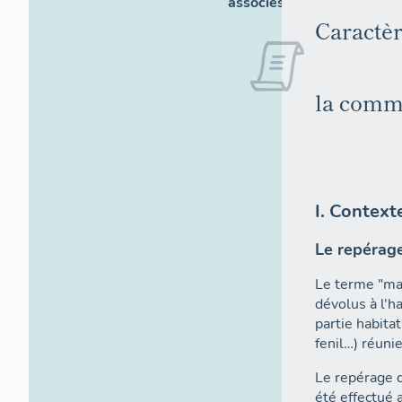
associés
Caractè
la comm
I. Context
Le repérag
Le terme "ma
dévolus à l'h
partie habitat
fenil…) réuni
Le repérage 
été effectué 