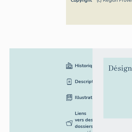
Copyright
(c) Région Prov
d'Azur - Inventa
Historique
Désign
Description
Illustrations
Liens
vers des
dossiers