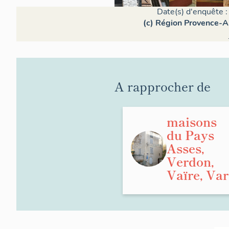
Date(s) d'enquête :
(c) Région Provence-Al
A rapprocher de
maisons
du Pays
Asses,
Verdon,
Vaïre, Var
Village, 
Matériaux 