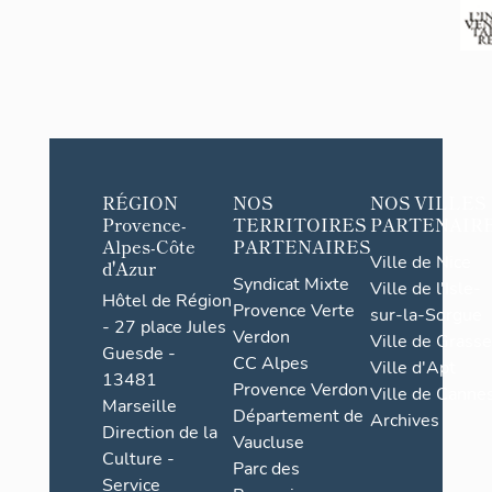
Les bâtiments
maçonnerie de
généralement
de sable. Pon
de blocs de t
des moellons
possédant des
ont été repér
possèdent pas
RÉGION
NOS
NOS VILLES
conservés son
Provence-
TERRITOIRES
PARTENAIR
(10 %), à incl
Alpes-Côte
PARTENAIRES
Ville de Nice
d'Azur
(5 %). Il fau
Syndicat Mixte
Ville de l'Isle-
maisons (61 
Hôtel de Région
Provence Verte
sur-la-Sorgue
encadrements
- 27 place Jules
Verdon
linteau en boi
Ville de Grasse
Guesde -
CC Alpes
de gypse liss
Ville d'Apt
13481
porte sont r
Provence Verdon
Ville de Cannes
Marseille
maisons du c
Département de
Archives
Direction de la
pierre de tail
Vaucluse
Culture -
%), en lintea
Parc des
au Village, u
Service