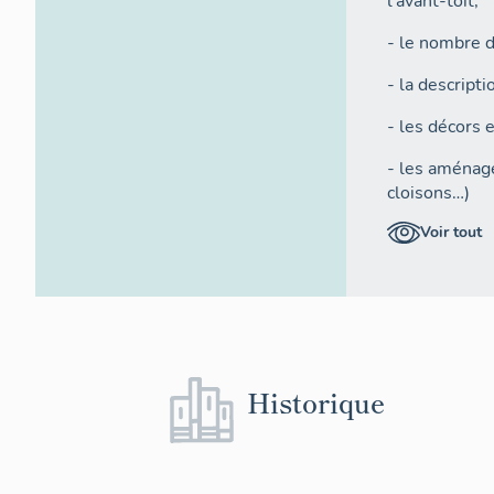
l'avant-toit,
- le nombre d
- la descript
- les décors 
- les aménage
cloisons…)
Voir tout
- les inscript
Cette grille 
base de donné
et cartograph
Le repérage e
du bâti. Ains
Historique
quelques modi
lecture archi
parti pris arc
également ét