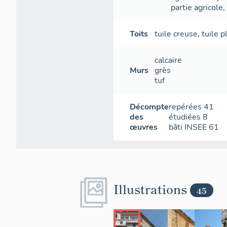
constituée de
partie agricole
plus grosses
correspondent
Toits
tuile creuse
,
tuile 
débordent par
étages inféri
notable sur l
calcaire
Murs
grès
tuf
Décompte
repérées
41
des
étudiées
8
œuvres
bâti INSEE
61
Illustrations
45