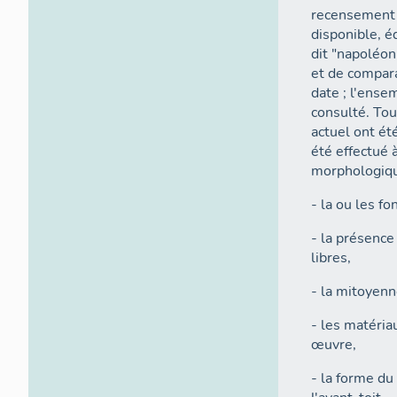
recensement s
disponible, é
dit "napoléon
et de compara
date ; l'ense
consulté. Tou
actuel ont ét
été effectué à
morphologiqu
- la ou les fo
- la présence
libres,
- la mitoyenn
- les matéria
œuvre,
- la forme du 