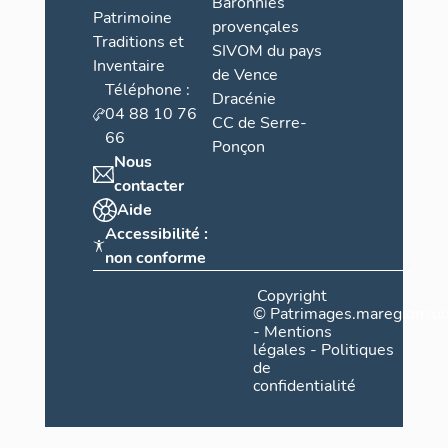
Baronnies
de rosaces en
Patrimoine
provençales
occultent les
Traditions et
SIVOM du pays
équivalents r
Inventaire
de Vence
contrevents 
Téléphone :
Dracénie
restants (87
04 88 10 76
CC de Serre-
persiennes ba
66
Ponçon
plein. La pré
Nous
été repérée d
contacter
de soubasseme
Aide
plus importan
Accessibilité :
d'intérieurs 
été observée
non conforme
dessus d'un 
Copyright
voûte sur vo
©
Patrimages.maregionsud
une étable ou
-
Mentions
couverte par 
légales
-
Politiques
de
confidentialité