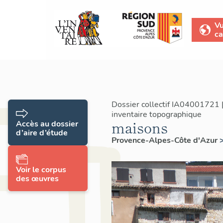
V
ca
Dossier collectif IA04001721 
inventaire topographique
maisons
Accès au dossier
d’aire d’étude
Provence-Alpes-Côte d'Azur
Voir le corpus
des œuvres