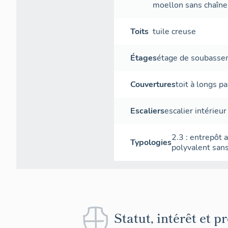
moellon sans chaîne 
Toits
tuile creuse
Étages
étage de soubass
Couvertures
toit à longs p
Escaliers
escalier intérieur
2.3 : entrepôt a
Typologies
polyvalent sans
Statut, intérêt et p