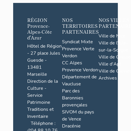
RÉGION
NOS
NOS VILLES
Provence-
TERRITOIRES
PARTENAIR
Alpes-Côte
PARTENAIRES
Ville de Nice
d'Azur
Syndicat Mixte
Ville de l'Isle-
Hôtel de Région
Provence Verte
sur-la-Sorgue
- 27 place Jules
Verdon
Ville de Grasse
Guesde -
CC Alpes
Ville d'Apt
13481
Provence Verdon
Ville de Cannes
Marseille
Département de
Archives
Direction de la
Vaucluse
Culture -
Parc des
Service
Baronnies
Patrimoine
provençales
Traditions et
SIVOM du pays
Inventaire
de Vence
Téléphone :
Dracénie
04 88 10 76