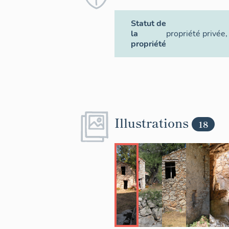
Statut de
la
propriété privée
,
propriété
Illustrations
18