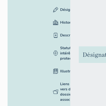
Désignation
Historique
Description
Statut,
Désigna
intérêt et
protection
Illustrations
Liens
vers des
dossiers
associés