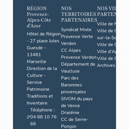
RÉGION
NOS
NOS VILLES
Provence-
TERRITOIRES
PARTENAIR
Alpes-Côte
PARTENAIRES
Ville de Nice
d'Azur
Syndicat Mixte
Ville de l'Isle-
Hôtel de Région
Provence Verte
sur-la-Sorgue
- 27 place Jules
Verdon
Ville de Grasse
Guesde -
CC Alpes
Ville d'Apt
13481
Provence Verdon
Ville de Cannes
Marseille
Département de
Archives
Direction de la
Vaucluse
Culture -
Parc des
Service
Baronnies
Patrimoine
provençales
Traditions et
SIVOM du pays
Inventaire
de Vence
Téléphone :
Dracénie
04 88 10 76
CC de Serre-
66
Ponçon