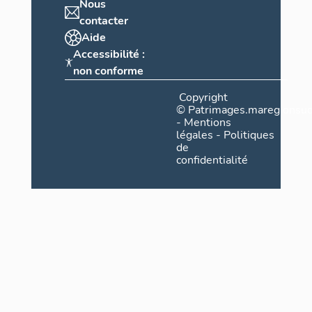
Nous
contacter
Aide
Accessibilité :
non conforme
Copyright
©
Patrimages.maregionsud
-
Mentions
légales
-
Politiques
de
confidentialité