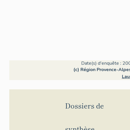
Date(s) d'enquête : 20
(c) Région Provence-Alpes
Lau
Dossiers de
synthèse