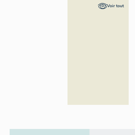
Provence-
Voir tout
Alpes-Côte
d'Azur -
Inventaire
général