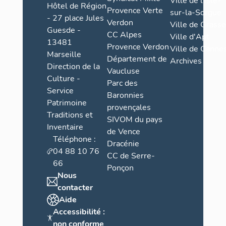
Ville de l'Isle-
Hôtel de Région
Provence Verte
sur-la-Sorgue
- 27 place Jules
Verdon
Ville de Grasse
Guesde -
CC Alpes
Ville d'Apt
13481
Provence Verdon
Ville de Cannes
Marseille
Département de
Archives
Direction de la
Vaucluse
Culture -
Parc des
Service
Baronnies
Patrimoine
provençales
Traditions et
SIVOM du pays
Inventaire
de Vence
Téléphone :
Dracénie
04 88 10 76
CC de Serre-
66
Ponçon
Nous
contacter
Aide
Accessibilité :
non conforme