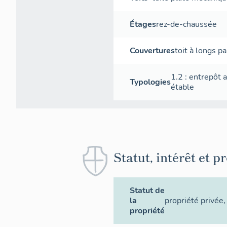
Étages
rez-de-chaussée
Couvertures
toit à longs p
1.2 : entrepôt 
Typologies
étable
Statut, intérêt et p
Statut de
la
propriété privée
,
propriété