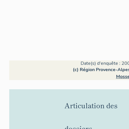
Date(s) d'enquête : 20
(c) Région Provence-Alpes
Mosse
Articulation des
dossiers