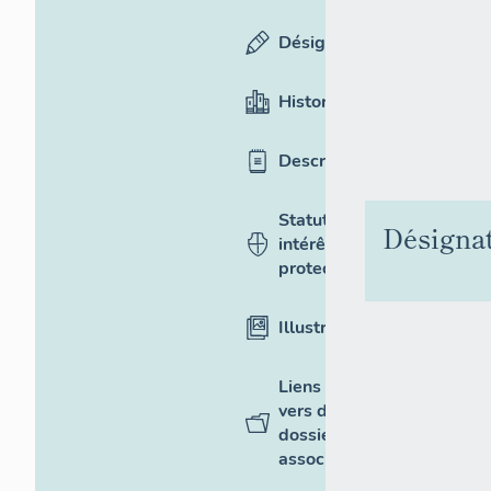
Désignation
Historique
Description
Statut,
Désigna
intérêt et
protection
Illustrations
Liens
vers des
dossiers
associés