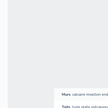
Murs
calcaire
moellon
end
Toits
tuile plate mécaniq