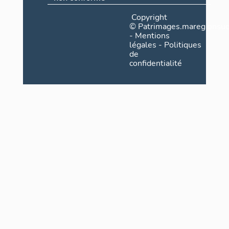
Copyright
©
Patrimages.maregionsud
-
Mentions
légales
-
Politiques
de
confidentialité