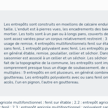
Les entrepôts sont construits en moellons de calcaire enduit
taille. L'enduit est à pierres vues, les encadrements des ba
mortier. Les toits sont à un pan ou à longs pans, couverts d
sont assez variées pour un corpus relativement restreint : 3
usage de remise, 4 entrepôts multifonctionnels fenil sur ét
sans fenil, 1 entrepôt polyvalent avec fenil. Les entrepôts p
en général étable, remise, poulailler, cellier et séchoir. Da
saisonnier est associé à un cellier et un séchoir. Les séchoir
fait de la topographie de la commune, les entrepôts sont im
comprennent presque tous un étage de soubassement. de ce 
multiples : 9 entrepôts en ont plusieurs, en général combiné
gouttereau. Les entrepôts polyvalents avec ou sans fenil 
accès, l'un en pignon, l'autre en gouttereau.
agricole multifonctionnel : fenil sur étable
;
2.2 : entrepôt agric
 fenil
;
2.3 : entrepôt agricole multifonctionnel : polyvalent san