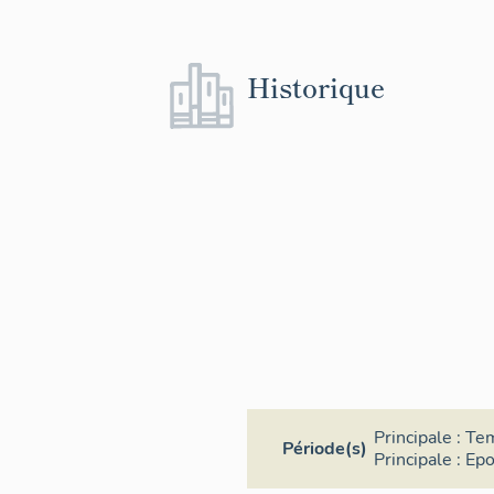
Historique
Principale :
Te
Période(s)
Principale :
Epo