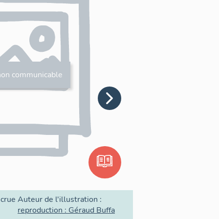
non communicable
 crue
Auteur de l'illustration :
reproduction : Géraud Buffa