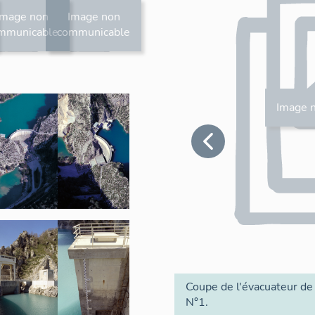
Image non
Image non
mmunicable
communicable
Image 
Coupe de l'évacuateur de
N°1.