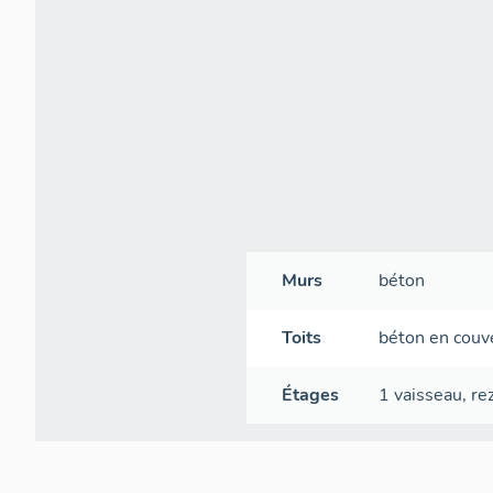
Murs
béton
Toits
béton en couv
Étages
1 vaisseau
,
re