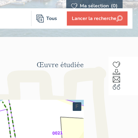
Ma sélection
(0)
Tous
Lancer la recherche
Œuvre étudiée
F