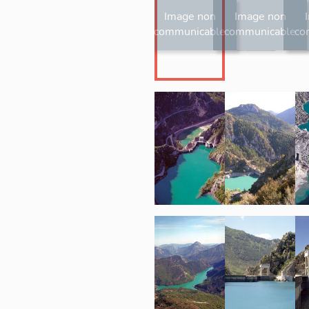
Image non
Image non
communicable
communicable
co