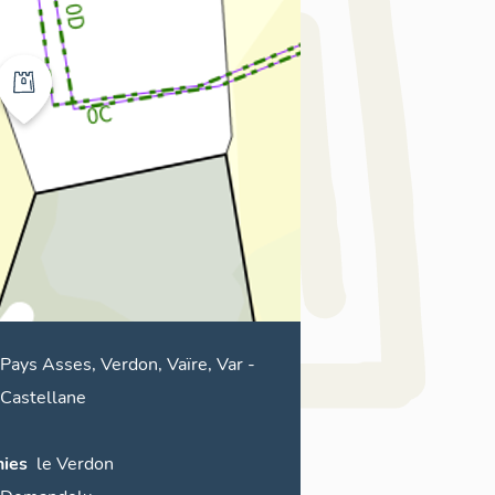
Pays Asses, Verdon, Vaïre, Var
-
Castellane
ies
le
Verdon