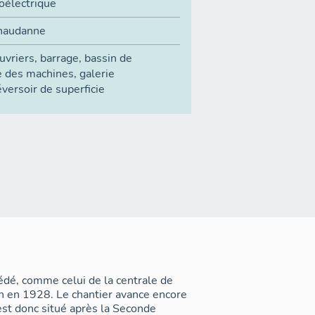
oélectrique
Chaudanne
uvriers
,
barrage
,
bassin de
e des machines
,
galerie
versoir de superficie
édé, comme celui de la centrale de
on en 1928. Le chantier avance encore
'est donc situé après la Seconde