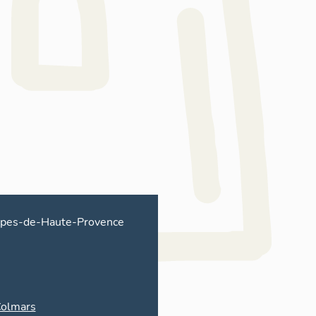
lpes-de-Haute-Provence
olmars