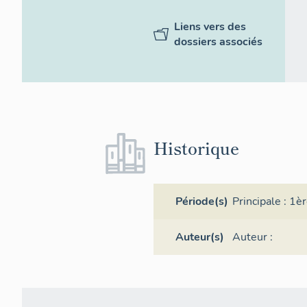
Liens vers des
dossiers associés
Historique
Période(s)
Principale :
1èr
Auteur(s)
Auteur :