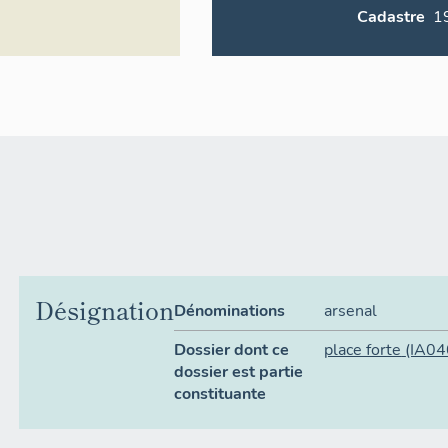
Cadastre
Désignation
Dénominations
arsenal
Dossier dont ce
place forte
(IA0
dossier est partie
constituante