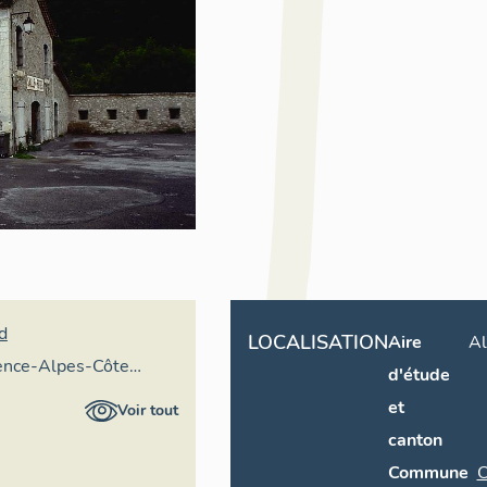
d
LOCALISATION
Aire
A
vence-Alpes-Côte
d'étude
ire général
et
Voir tout
canton
Commune
C