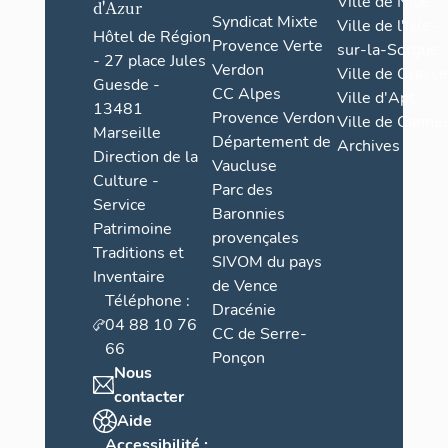
Ville de Nice
d'Azur
Syndicat Mixte
Ville de l'Isle-
Hôtel de Région
Provence Verte
sur-la-Sorgue
- 27 place Jules
Verdon
Ville de Grasse
Guesde -
CC Alpes
Ville d'Apt
13481
Provence Verdon
Ville de Cannes
Marseille
Département de
Archives
Direction de la
Vaucluse
Culture -
Parc des
Service
Baronnies
Patrimoine
provençales
Traditions et
SIVOM du pays
Inventaire
de Vence
Téléphone :
Dracénie
04 88 10 76
CC de Serre-
66
Ponçon
Nous
contacter
Aide
Accessibilité :