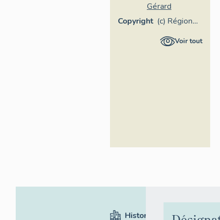
Gérard
Copyright
(c) Région
Provence-
Voir tout
Alpes-Côte
d'Azur -
Inventaire
général
Historique
Désigna