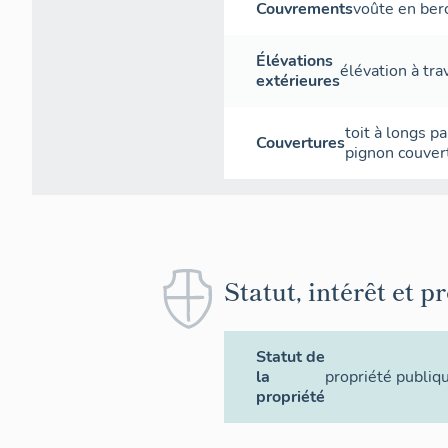
Couvrements
voûte en ber
fonctionnelle q
malencontreux, 
Élévations
par ses structur
élévation à tr
extérieures
casernes casema
1874, c'est, peu
dite du système 
toit à longs p
Couvertures
plus bel édifice
pignon couver
l'église.
Statut, intérêt et p
Statut de
la
propriété publiq
propriété