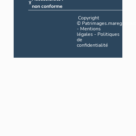
non conforme
Copyright
©
Patrimages.maregionsud
-
Mentions
légales
-
Politiques
de
confidentialité