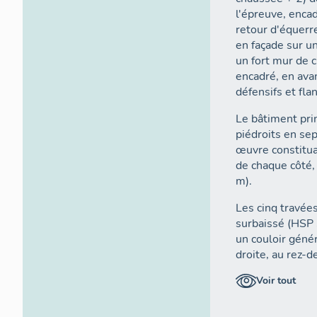
l'épreuve, encad
retour d'équerre
en façade sur un
un fort mur de c
encadré, en ava
défensifs et fla
Le bâtiment prin
piédroits en sep
œuvre constitua
de chaque côté, 
m).
Les cinq travée
surbaissé (HSP 
un couloir génér
droite, au rez-
la manutention à
Voir tout
gauche, par le m
à l'arrière, de 