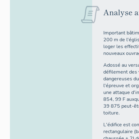
Analyse a
Important bâtime
200 m de l'égli
loger les effect
nouveaux ouvrag
Adossé au versa
défilement des 
dangereuses du s
l'épreuve et or
une attaque d'i
854, 99 F auxq
39 875 peut-êtr
toiture.
L'édifice est co
rectangulaire (b
chaussée + 2) d