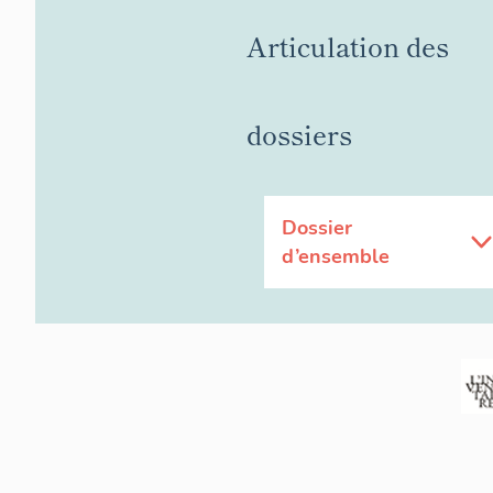
identiques et
Articulation des
constitués, c
deux créneau
auraient voul
le - fussent 
dossiers
tir 45° - prix
moyenne de t
(soit 27 % du
value sur le 
Dossier
"casemates Pa
d’ensemble
La casemate 
1917 par le c
forts de la I
Verdun, afin 
mitrailleuses
environ et à 
remarquableme
mitrailleuse
action à la f