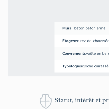
Descripti
Situation
Murs
béton
béton armé
Étages
en rez-de-chaussé
Couvrements
voûte en ber
Typologies
cloche cuirassé
Statut, intérêt et p