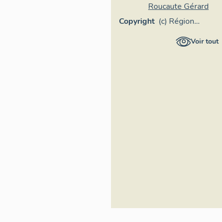
Roucaute Gérard
Copyright
(c) Région
Provence-
Voir tout
Alpes-Côte
d'Azur -
Inventaire
général