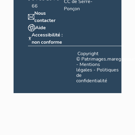
CC de Serre-
transformées
66
Ponçon
Nous
Mais on ne po
contacter
8 mm des tro
Aide
dans les ouvr
Accessibilité :
non étanche. 
permettaient 
non conforme
mitrailleuse 
Copyright
adaptation co
©
Patrimages.maregionsud
les créneaux,
-
Mentions
équipement de
légales
-
Politiques
intérieuremen
de
confidentialité
les différent
fusil mitrail
jumelle D, di
mise en surpr
dispositif a 
dont quatre 
d'avant-poste
Maritimes. Il 
de la fortifi