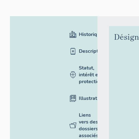
Historique
Désign
Description
Statut,
intérêt et
protection
Illustrations
Liens
vers des
dossiers
associés