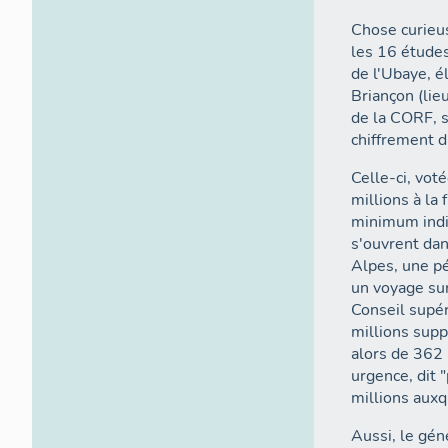
Chose curieus
les 16 étude
de l'Ubaye, é
Briançon (lie
de la CORF, 
chiffrement d
Celle-ci, vot
millions à la
minimum indis
s'ouvrent dan
Alpes, une pé
un voyage sur
Conseil supér
millions supp
alors de 362 
urgence, dit 
millions aux
Aussi, le gén