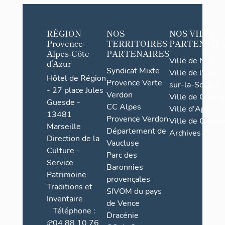
ou l'autre de
divergeant de
engins en aci
RÉGION
NOS
NOS VILLES
quarantaine d
Provence-
TERRITOIRES
PARTENAIR
des dimension
Alpes-Côte
PARTENAIRES
tout en perme
Ville de Nice
d'Azur
sur un champ 
Syndicat Mixte
Ville de l'Isle-
Hôtel de Région
intéressante
Provence Verte
sur-la-Sorgue
- 27 place Jules
Verdon
Ville de Grasse
En novembre 
Guesde -
CC Alpes
Ville d'Apt
faute de temp
13481
Provence Verdon
l'esplanade d
Ville de Cannes
Marseille
Département de
janvier 1930
Archives
Direction de la
Verdun) et 5 
Vaucluse
Culture -
Digoin. Devant
Parc des
Service
était séduisa
Baronnies
Patrimoine
organisations
provençales
Traditions et
et 12 casemat
SIVOM du pays
successivemen
Inventaire
de Vence
quelles à de
Téléphone :
Dracénie
ouvrage d'ava
04 88 10 76