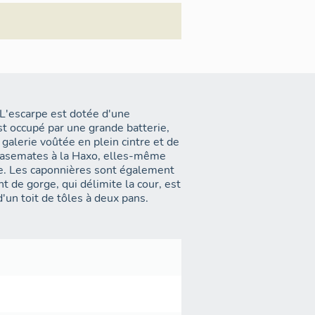
° 3
r une
nc, de
ment.
 L'escarpe est dotée d'une
st occupé par une grande batterie,
galerie voûtée en plein cintre et de
e casemates à la Haxo, elles-même
re. Les caponnières sont également
Ensemble de l'ouvrage vu du flanc droit : entrée, cour
t de gorge, qui délimite la cour, est
'un toit de tôles à deux pans.
erie casemate vue de la cour centrale.
t, au-dessus, une crête d'infanterie