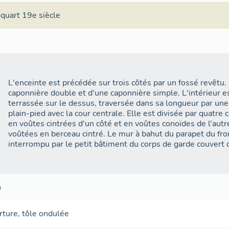
L'accès se fait au sud-sud-ouest, à l'extrémité de la route
quart 19e siècle
militaire, embranchement dérivé du chemin stratégique n
partant de l'Ancien Camp.Ce fossé est flanqué, au sud, pa
caponnière double (saillant 4) et au nord-est par une
caponnière simple, l'une et l'autre dotées, dans chaque fla
créneaux horizontaux de fusillade, sans pièces de flanque
L'enceinte est précédée sur trois côtés par un fossé revêtu.
Batterie-casematée
caponnière double et d'une caponnière simple. L'intérieur e
terrassée sur le dessus, traversée dans sa longueur par une 
L'intérieur de l'ouvrage est
plain-pied avec la cour centrale. Elle est divisée par quatr
essentiellement occupé par
en voûtes cintrées d'un côté et en voûtes conoïdes de l'aut
une grande batterie-
voûtées en berceau cintré. Le mur à bahut du parapet du fron
casematée, terrassée au-
interrompu par le petit bâtiment du corps de garde couvert d
dessus et à l'avant, abritant
quatre casemates à la Haxo
(dont trois orientées vers le
col de Larche et une vers le
n
Façade arrière de la batt
torrent du Pinet, prévues, à
l'origine, pour des pièces de
rture
,
tôle ondulée
95 mm système Lahitolle sur affût de campagne) et portan