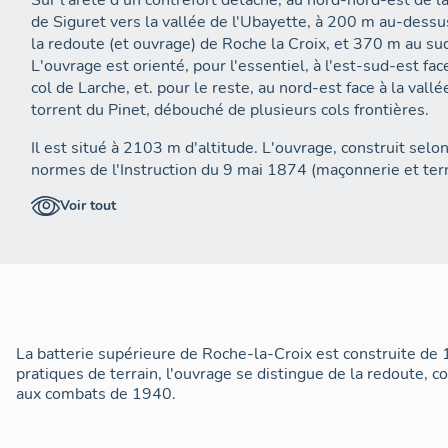
Sur l'arête d'un contrefort détaché, au nord-nord-est de la
de Siguret vers la vallée de l'Ubayette, à 200 m au-dessu
la redoute (et ouvrage) de Roche la Croix, et 370 m au su
L'ouvrage est orienté, pour l'essentiel, à l'est-sud-est fac
col de Larche, et. pour le reste, au nord-est face à la vallé
torrent du Pinet, débouché de plusieurs cols frontières.
Il est situé à 2103 m d'altitude. L'ouvrage, construit selon
normes de l'Instruction du 9 mai 1874 (maçonnerie et ter
correspondant à l'artillerie rayée (obus de fonte chargés e
Voir tout
poudre noire) a son plan dessinant un trapèze rectangle, 
m de grande base et 30 m de profondeur, adossé à la falais
Orientation principale: est-sud-est (col de Larche).
Plan d'ensemble
Il est ceinturé sur trois côtés (flanc gauche, front de tête e
La batterie supérieure de Roche-la-Croix est construite de
droit) par un fossé revêtu de 7 ID de large et de 7 à 10 m
pratiques de terrain, l'ouvrage se distingue de la redoute, co
profondeur suivant le point considéré. Le fossé du flanc dr
aux combats de 1940.
sépare de la crête de la Duyère, et détermine, en quelque
sorte, un site en éperon barré.