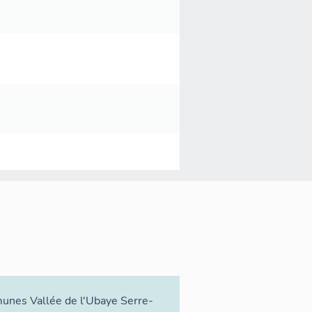
arpe).
rture et 5 m environ sous clef, dont le
Ce berceau est traversé par les quatre
 ouvrant, à l'arrière, à pleine section
voûte conoïde de 4 m sous clef et 3,50 m
ne de 2 m de diamètre et 1 m de haut,
unes Vallée de l'Ubaye Serre-