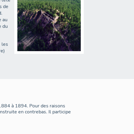
 tête
s de
d.
e au
e du
 les
re)
n
Vue aérienne prise du sud-ouest.
de 65
e rocheuse à l'arrière (grande base).
t flanc
 1884 à 1894. Pour des raisons
 de
nstruite en contrebas. Il participe
oit le