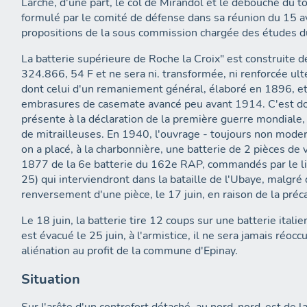
Larche, d'une part, le col de Mirandol et le débouché du tor
formulé par le comité de défense dans sa réunion du 15 
propositions de la sous commission chargée des études 
La batterie supérieure de Roche la Croix" est construite
324.866, 54 F et ne sera ni. transformée, ni renforcée ul
dont celui d'un remaniement général, élaboré en 1896, et
embrasures de casemate avancé peu avant 1914. C'est donc
présente à la déclaration de la première guerre mondiale
de mitrailleuses. En 1940, l'ouvrage - toujours non moder
on a placé, à la charbonnière, une batterie de 2 pièces d
1877 de la 6e batterie du 162e RAP, commandés par le lie
25) qui interviendront dans la bataille de l'Ubaye, malgré 
renversement d'une pièce, le 17 juin, en raison de la préca
Le 18 juin, la batterie tire 12 coups sur une batterie ital
est évacué le 25 juin, à l'armistice, il ne sera jamais réoc
aliénation au profit de la commune d'Epinay.
Situation