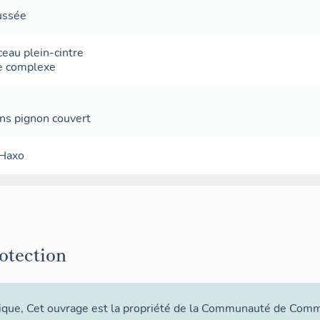
(relief moyen: 11 m par rapport au couronnement de l'esc
ussée
Cette batterie est constituée par un berceau de 6 m d'ouve
grand axe sud-nord est brisé à gauche à l'extrémité nord. 
ceau plein-cintre
berceaux des casemates à canon, également en plein cintre,
e complexe
dans la façade sur la cour, et fermées, à l'avant, par une 
de profondeur,convergeant sur une embrasure en demi-lu
Intersection en voûtes d'arêtes traditionnelles.
ans
pignon couvert
 Haxo
rotection
ique
, Cet ouvrage est la propriété de la Communauté de Comm