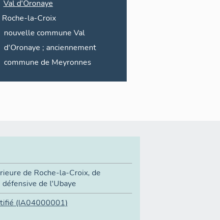
Val d'Oronaye
Roche-la-Croix
nouvelle commune
Val
d'Oronaye ;
anciennement
commune de
Meyronnes
érieure de Roche-la-Croix
,
de
n défensive de l'Ubaye
ifié
(IA04000001)