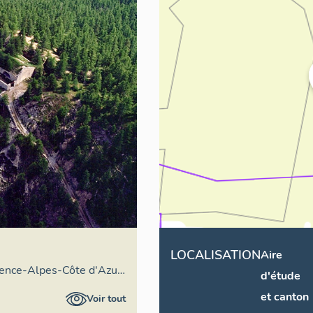
LOCALISATION
Aire
vence-Alpes-Côte d'Azur
d'étude
néral
et canton
Voir tout