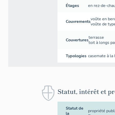
Étages
en rez-de-cha
voûte en ber
Couvrements
voûte de typ
terrasse
Couvertures
toit à longs p
Typologies
casemate à la
Statut, intérêt et p
Statut de
propriété publ
la