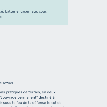
sé
,
batterie
,
casemate
,
cour
,
de
e actuel.
ons pratiques de terrain, en deux
 "l'ouvrage permanent" destiné à
r sous le feu de la défense le col de