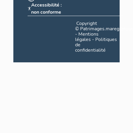
la batterie d
Accessibilité :
édifices con
non conforme
d'une toiture
Copyright
central et à 
©
Patrimages.maregionsud
corps, toitur
-
Mentions
bois.
légales
-
Politiques
de
Dans le coulo
confidentialité
milieu, un esc
supérieur et
voûtée en co
Dans la façad
de l'avant-co
identiques à 
-
Porte de l'
en fait, à l'e
porte de l'ou
palier d'extr