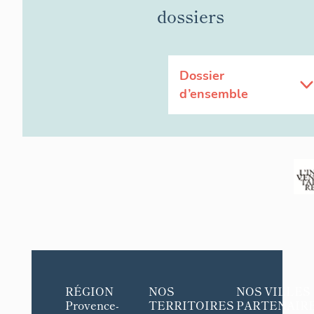
dossiers
Dossier
d’ensemble
RÉGION
NOS
NOS VILLES
Provence-
TERRITOIRES
PARTENAIR
Case