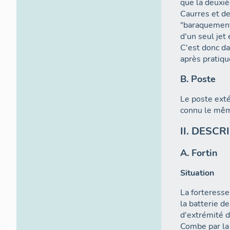
que la deuxiè
Caurres et d
"baraquement
d'un seul jet
C'est donc da
après pratiq
B. Poste
Le poste exté
connu le mêm
II. DESCR
A. Fortin
Situation
La forteress
la batterie d
d'extrémité d
Combe par la t