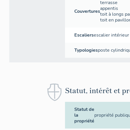
terrasse
appentis
Couvertures
toit à longs p
toit en pavillo
Escaliers
escalier intérieur
Flan
Typologies
poste cylindriq
Statut, intérêt et p
Statut de
la
propriété publiq
propriété
Saillan