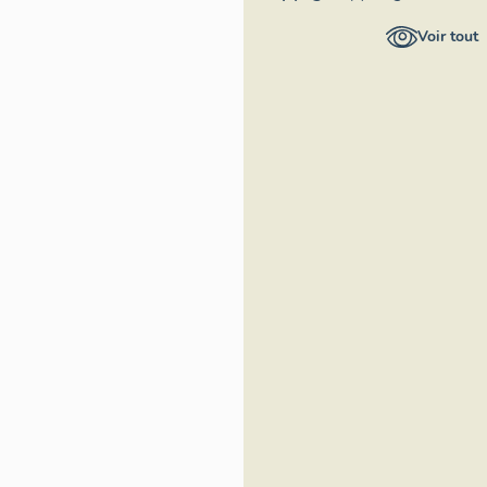
Provence-
Voir tout
Alpes-Côte
d'Azur -
Inventaire
général