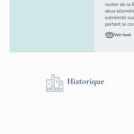
rocher de la 
deux kilomèt
extrémité sud
portant le c
Voir tout
Le fortin de 
2005 m d'alti
vues lointain
du Parpaillon,
Reyssole, Roc
Historique