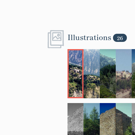
Le tout est o
casernement, 
sud-ouest.
L'enceinte se
Illustrations
26
moellons d'en
plein d'empr
parapet d'inf
créneaux de f
L'escarpe du 
décharge, non
mais pour une
qu'aucun glac
Cette disposi
culture techni
aux procédés 
divers ouvrage
fortification
d'Application