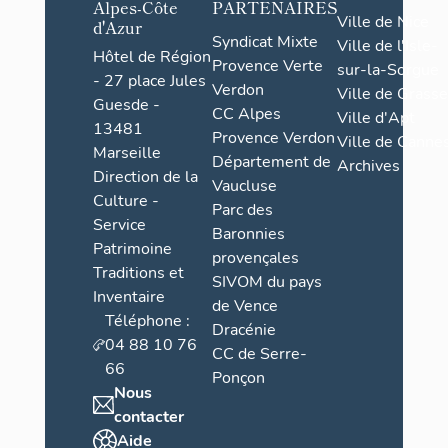
Alpes-Côte
PARTENAIRES
Ville de Nice
d'Azur
Le mur pignon
Syndicat Mixte
Ville de l'Isle-
trois créneau
Hôtel de Région
Provence Verte
sur-la-Sorgue
linteau en pi
- 27 place Jules
Verdon
Ville de Grasse
ressauts en q
Guesde -
CC Alpes
Ville d'Apt
13481
Provence Verdon
De chaque côt
Ville de Cannes
Marseille
rectangulaire
Département de
Archives
Direction de la
bien dressée
Vaucluse
Culture -
claveaux rayo
Parc des
Service
à la français
Baronnies
d'orifices de 
Patrimoine
provençales
pièces, une à
Traditions et
SIVOM du pays
droite (chambr
Inventaire
de Vence
desservi par 
Téléphone :
Dracénie
extrémité, et
04 88 10 76
CC de Serre-
des locaux pa
66
Ponçon
Nous
Le tout est c
contacter
profilés méta
en faveur à l
Aide