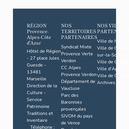
RÉGION
NOS
NOS VILLES
Provence-
TERRITOIRES
PARTENAIR
Alpes-Côte
PARTENAIRES
Ville de Nice
d'Azur
Syndicat Mixte
Ville de l'Isle-
Hôtel de Région
Provence Verte
sur-la-Sorgue
- 27 place Jules
Verdon
Ville de Grasse
Guesde -
CC Alpes
Ville d'Apt
13481
Provence Verdon
Ville de Cannes
Marseille
Département de
Archives
Direction de la
Vaucluse
Culture -
Parc des
Service
Baronnies
Patrimoine
provençales
Traditions et
SIVOM du pays
Inventaire
de Vence
Téléphone :