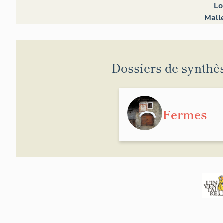
Lo
Mall
Dossiers de synthè
Fermes