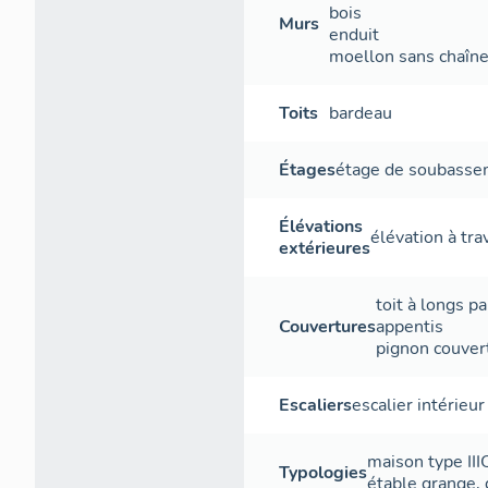
bois
Murs
enduit
moellon sans chaîne 
Toits
bardeau
Étages
étage de soubass
Élévations
élévation à tr
extérieures
toit à longs p
Couvertures
appentis
pignon couver
Escaliers
escalier intérieur
maison type III
Typologies
étable grange, g