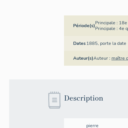
Principale :
18e 
Période(s)
Principale :
4e q
Dates
1885,
porte la date
Auteur(s)
Auteur :
maître 
Description
pierre