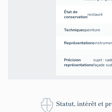
État de
restauré
conservation
Techniques
peinture
Représentations
instrume
Précision
sujet : cad
représentations
façade su
Statut, intérêt et p