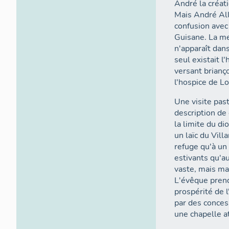
André la créat
Mais André Al
confusion avec 
Guisane. La me
n'apparaît dan
seul existait l
versant brianço
l'hospice de L
Une visite pa
description de
la limite du di
un laïc du Vill
refuge qu'à un
estivants qu'a
vaste, mais mal
L'évêque prend
prospérité de l
par des concess
une chapelle a