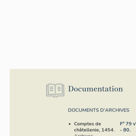
Sur le col. La 
jusqu'en 1850 
aujourd'hui en
de tourisme et 
Matériaux
Murs : moellon
Voûtes : bloca
Structure
Le rez-de-chau
Documentation
l'exception de 
Élévations
DOCUMENTS D'ARCHIVES
Le porche en 
au moins. Tout
Comptes de
F° 79 v
récemment.
châtellenie, 1454
.
- 80.
Archives