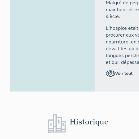
Malgré de perpé
maintient et ex
siècle.
L'hospice était
procurer aux v
nourriture, en
devait les guid
longues perche
et qui, dépassa
route par tous
Voir tout
Les comptes-re
laissent pense
état et que les
effectuées
6
.
de Mgr le Ca
assez précise.
Historique
"Cet hôpital e
qui donne deux