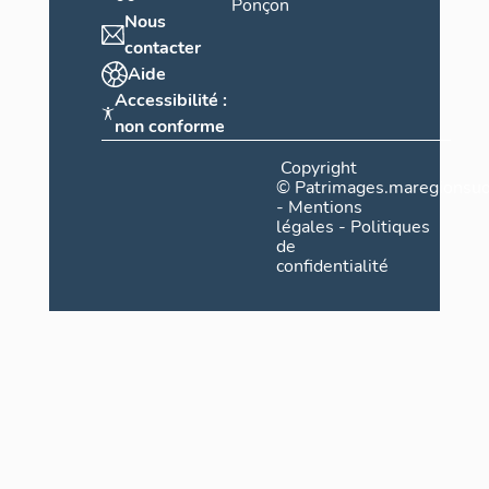
Ponçon
Nous
contacter
Aide
Accessibilité :
non conforme
Copyright
©
Patrimages.maregionsud
-
Mentions
légales
-
Politiques
de
confidentialité