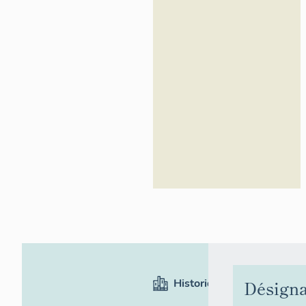
d'Azur -
Inventaire
général
Historique
Désigna