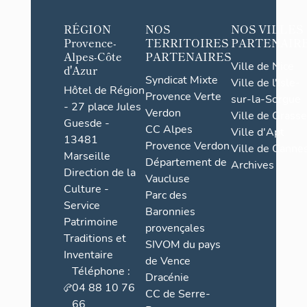
RÉGION
NOS
NOS VILLES
Provence-
TERRITOIRES
PARTENAIR
Alpes-Côte
PARTENAIRES
Ville de Nice
d'Azur
Syndicat Mixte
Ville de l'Isle-
Hôtel de Région
Provence Verte
sur-la-Sorgue
- 27 place Jules
Verdon
Ville de Grasse
Guesde -
CC Alpes
Ville d'Apt
13481
Provence Verdon
Ville de Cannes
Marseille
Département de
Archives
Direction de la
Vaucluse
Culture -
Parc des
Service
Baronnies
Patrimoine
provençales
Traditions et
SIVOM du pays
Inventaire
de Vence
Téléphone :
Dracénie
04 88 10 76
CC de Serre-
66