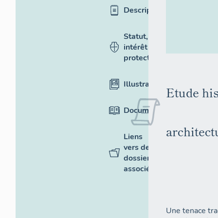
Description
Statut,
intérêt et
protection
Illustrations
Etude his
Documentation
architect
Liens
vers des
dossiers
associés
Une tenace trad