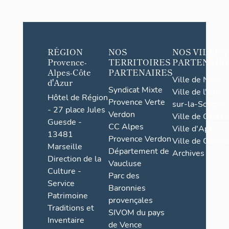
-Deux chapell
l'ancienne ch
centre du vil
RÉGION
NOS
NOS VILLES
la chapelle S
Provence-
TERRITOIRES
PARTENAIR
Alpes-Côte
PARTENAIRES
à la sortie ou
Ville de Nice
d'Azur
Syndicat Mixte
- Deux fontai
Ville de l'Isle-
Hôtel de Région
Provence Verte
toutes celles
sur-la-Sorgue
- 27 place Jules
Verdon
Ville de Grasse
Particulari
Guesde -
CC Alpes
Ville d'Apt
13481
Provence Verdon
Ville de Cannes
Aux Cours co
Marseille
Département de
Archives
"montagne" à
Direction de la
Vaucluse
poteaux, et 
Culture -
Parc des
celles du che
Service
qui comporte 
Baronnies
Patrimoine
possible que
provençales
Traditions et
été habitées 
SIVOM du pays
Inventaire
comme "mont
de Vence