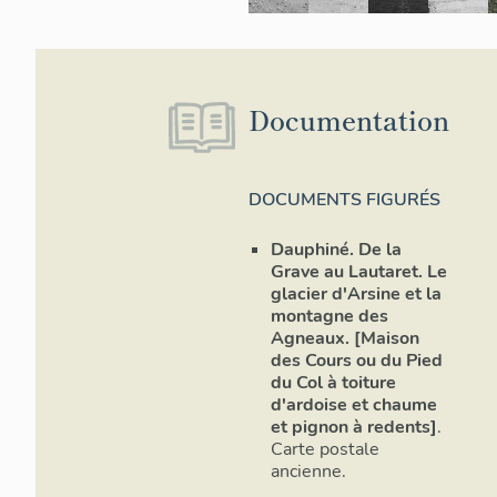
appareils de 
sur les chaîn
bois des bal
fer forgé, etc
Documentation
Situation
DOCUMENTS FIGURÉS
Le hameau du 
Dauphiné. De la
confluence d
Grave au Lautaret. Le
glacier d'Arsine et la
Les maisons s
montagne des
1720 m d'alt
Agneaux. [Maison
des Cours ou du Pied
Le Pied du Co
du Col à toiture
au printemps 
d'ardoise et chaume
d'Arène (info
et pignon à redents]
.
lesquels on c
Carte postale
étape intermé
ancienne.
groupe de cha