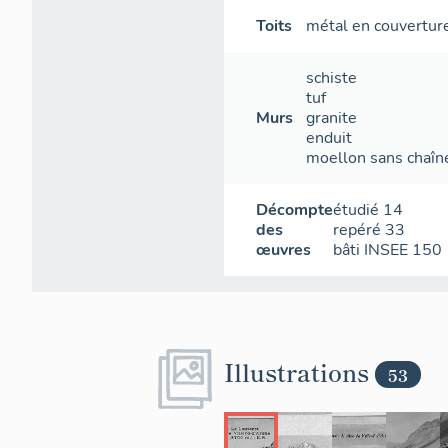
- deux oratoi
Toits
métal en couvertur
- Édifices pub
schiste
- plusieurs 
tuf
place de l'ég
Murs
granite
extérieure à 
enduit
moellon sans chaîne
- Commerce et
tabac
Décompte
étudié
14
- Cinq hôtels
des
repéré
33
auberges de 
œuvres
bâti INSEE
150
- un café
- de nombreu
Particulari
Illustrations
53
Le chef-lieu 
de La Grave 
chaussée. Da