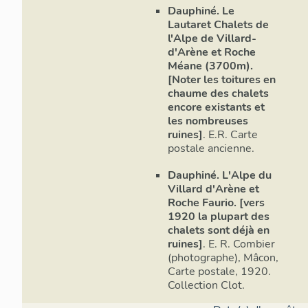
2100 m d'alti
Dauphiné. Le
Lautaret Chalets de
pastoraux de
l'Alpe de Villard-
Physionom
d'Arène et Roche
Méane (3700m).
Files de mai
[Noter les toitures en
chaume des chalets
façades sont 
encore existants et
Quelques ch
les nombreuses
ruines]
. E.R. Carte
Équipemen
postale ancienne.
Une chapelle
Dauphiné. L'Alpe du
de boisson.
Villard d'Arène et
Roche Faurio. [vers
Particulari
1920 la plupart des
chalets sont déjà en
Maisons à cha
ruines]
. E. R. Combier
commune de 
(photographe), Mâcon,
Carte postale, 1920.
Collection Clot.