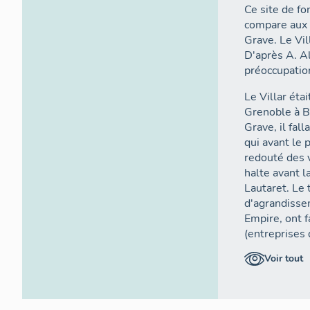
Ce site de fo
compare aux C
Grave. Le Vil
D'après A. Al
préoccupation
Le Villar éta
Grenoble à Br
Grave, il fall
qui avant le 
redouté des v
halte avant l
Lautaret. Le 
d'agrandisse
Empire, ont f
(entreprises 
traduites par
Voir tout
Le village du
reprises, en1