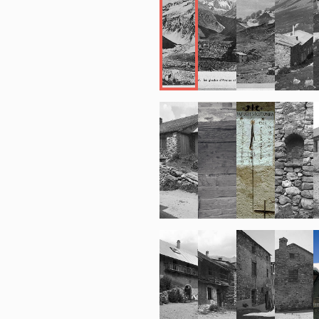
voûtements s
les piliers d
deuxième moi
des maisons 
Empire (cell
ont des voût
l'autre côté d
Au Villar-d'
fréquentes q
ménagères" d
maison, voire
notices indi
).
Les activités
d'autres régi
début du XXe
refaites en f
se répandent 
Durance. Les 