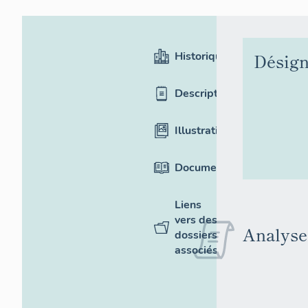
Historique
Désign
Description
Illustrations
Documentation
Liens
vers des
Analyse 
dossiers
associés