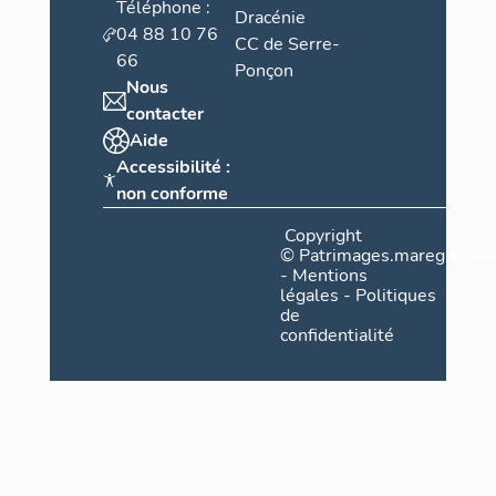
Téléphone :
Dracénie
Contrairement
04 88 10 76
CC de Serre-
les"chambres
66
Ponçon
d'entre elles
Nous
souterrain (c
contacter
A noter un c
Aide
Accessibilité :
non conforme
Copyright
©
Patrimages.maregionsud
-
Mentions
légales
-
Politiques
de
confidentialité