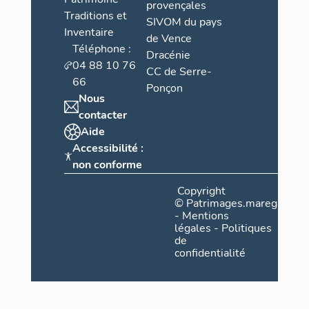
provençales
Traditions et
SIVOM du pays
Inventaire
de Vence
Téléphone :
Dracénie
04 88 10 76
CC de Serre-
66
Ponçon
Nous
contacter
Aide
Accessibilité :
non conforme
Copyright
©
Patrimages.maregionsud
-
Mentions
légales
-
Politiques
de
confidentialité