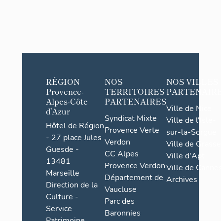
RÉGION
NOS
NOS VILLES
Provence-
TERRITOIRES
PARTENAIR
Alpes-Côte
PARTENAIRES
Ville de Nice
d'Azur
Syndicat Mixte
Ville de l'Isle-
Hôtel de Région
Provence Verte
sur-la-Sorgue
- 27 place Jules
Verdon
Ville de Grasse
Guesde -
CC Alpes
Ville d'Apt
13481
Provence Verdon
Ville de Cannes
Marseille
Département de
Archives
Direction de la
Vaucluse
Culture -
Parc des
Service
Baronnies
Patrimoine