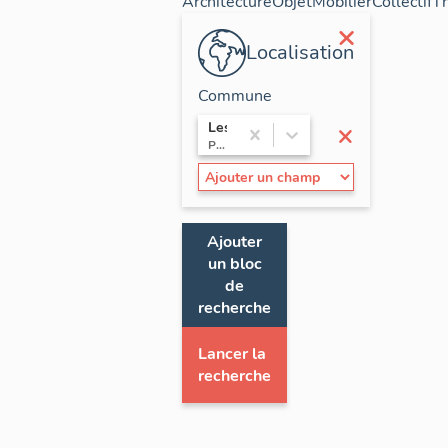
Architecture
Objet
Mobilier
Collectif
T
×
Localisation
Commune
×
Les Costes
Provence-Alpes-Côte d'Azur / Hautes-Alpes
Ajouter
un bloc
de
recherche
Lancer la
recherche