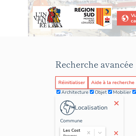
V
ca
Recherche avancée
Réinitialiser
Aide à la recherche
Architecture
Objet
Mobilier
×
Localisation
Commune
×
Les Costes
Provence-Alpes-Côte d'Azur / Hautes-Alpes