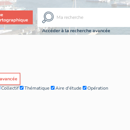
ue
rtographique
Accéder à la recherche avancée
 avancée
Collectif
Thématique
Aire d'étude
Opération