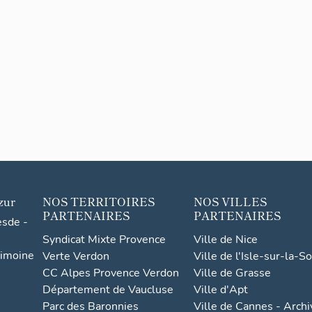
zur
NOS TERRITOIRES
NOS VILLES
PARTENAIRES
PARTENAIRES
esde -
Syndicat Mixte Provence
Ville de Nice
rimoine
Verte Verdon
Ville de l'Isle-sur-la-S
CC Alpes Provence Verdon
Ville de Grasse
Département de Vaucluse
Ville d'Apt
Parc des Baronnies
Ville de Cannes - Arch