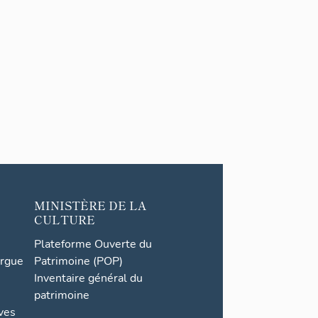
MINISTÈRE DE LA
CULTURE
Plateforme Ouverte du
orgue
Patrimoine (POP)
Inventaire général du
patrimoine
ives