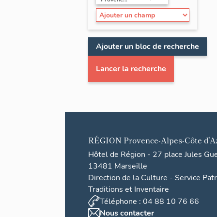
Ajouter un bloc de recherche
Lancer la recherche
RÉGION
Provence-Alpes-Côte d'A
Hôtel de Région - 27 place Jules Gu
13481 Marseille
Direction de la Culture - Service Pat
Traditions et Inventaire
Téléphone : 04 88 10 76 66
Nous contacter