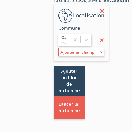
Architecture
Objet
Mobilier
Collectif
T
×
Localisation
Commune
×
Cannes
Provence-Alpes-Côte d'Azur / Alpes-Maritimes
Ajouter
un bloc
de
recherche
Lancer la
recherche