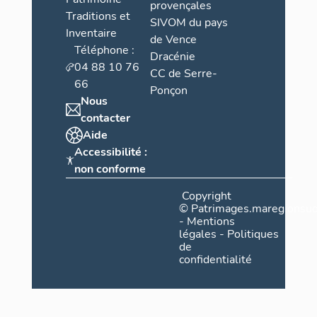
provençales
Traditions et
SIVOM du pays
Inventaire
de Vence
Téléphone :
Dracénie
04 88 10 76
CC de Serre-
66
Ponçon
Nous
contacter
Aide
Accessibilité :
non conforme
Copyright
©
Patrimages.maregionsud
-
Mentions
légales
-
Politiques
de
confidentialité