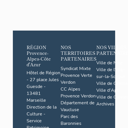
RÉGION
NOS
NOS VILLES
Provence-
TERRITOIRES
PARTENAIR
Alpes-Côte
PARTENAIRES
Ville de Nice
d'Azur
Syndicat Mixte
Ville de l'Isle-
Hôtel de Région
Provence Verte
sur-la-Sorgue
- 27 place Jules
Verdon
Ville de Grasse
Guesde -
CC Alpes
Ville d'Apt
13481
Provence Verdon
Ville de Cannes
Marseille
Département de
Archives
Direction de la
Vaucluse
Culture -
Parc des
Service
Baronnies
Patrimoine