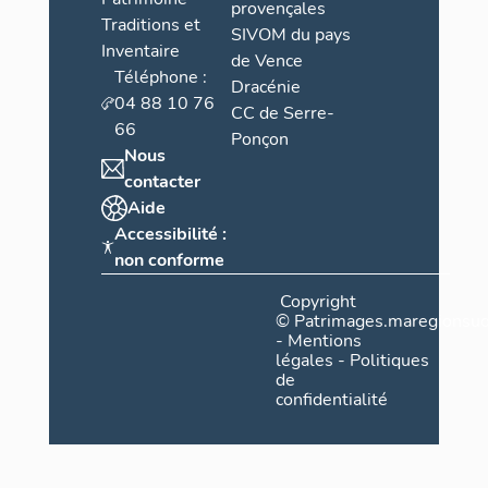
provençales
Traditions et
SIVOM du pays
Inventaire
de Vence
Téléphone :
Dracénie
04 88 10 76
CC de Serre-
66
Ponçon
Nous
contacter
Aide
Accessibilité :
non conforme
Copyright
©
Patrimages.maregionsud
-
Mentions
légales
-
Politiques
de
confidentialité