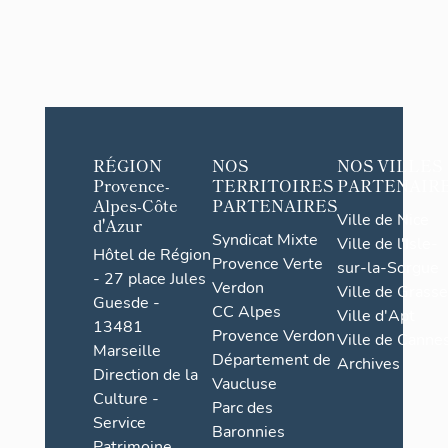
RÉGION
NOS
NOS VILLES
Provence-
TERRITOIRES
PARTENAIR
Alpes-Côte
PARTENAIRES
Ville de Nice
d'Azur
Syndicat Mixte
Ville de l'Isle-
Hôtel de Région
Provence Verte
sur-la-Sorgue
- 27 place Jules
Verdon
Ville de Grasse
Guesde -
CC Alpes
Ville d'Apt
13481
Provence Verdon
Ville de Cannes
Marseille
Département de
Archives
Direction de la
Vaucluse
Culture -
Parc des
Service
Baronnies
Patrimoine