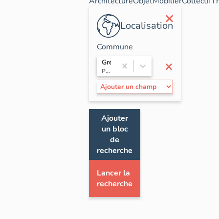
Architecture
Objet
Mobilier
Collectif
T
×
Localisation
Commune
×
Gréolières
Provence-Alpes-Côte d'Azur / Alpes-Maritimes
Ajouter
un bloc
de
recherche
Lancer la
recherche