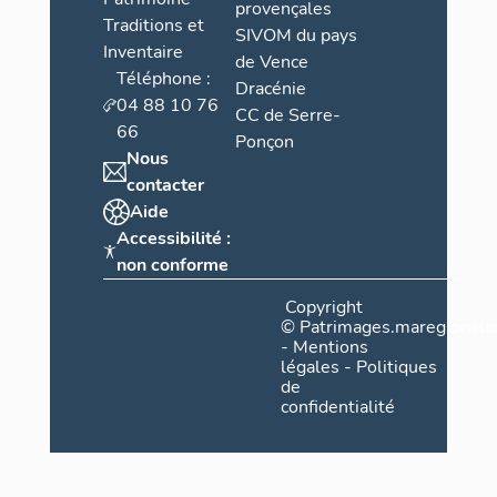
provençales
Traditions et
SIVOM du pays
Inventaire
de Vence
Téléphone :
Dracénie
04 88 10 76
CC de Serre-
66
Ponçon
Nous
contacter
Aide
Accessibilité :
non conforme
Copyright
©
Patrimages.maregionsud
-
Mentions
légales
-
Politiques
de
confidentialité