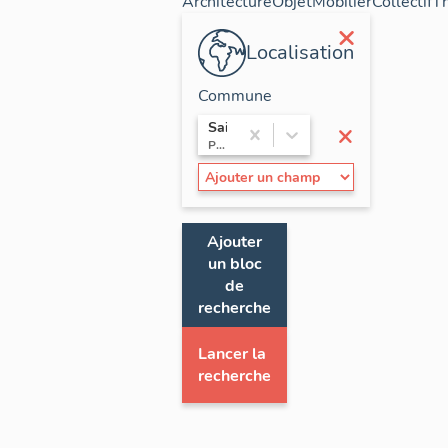
Architecture
Objet
Mobilier
Collectif
T
×
Localisation
Commune
×
Sainte-Maxime
Provence-Alpes-Côte d'Azur / Var
Ajouter
un bloc
de
recherche
Lancer la
recherche