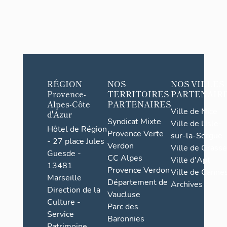
RÉGION
NOS
NOS VILLES
Provence-
TERRITOIRES
PARTENAIR
Alpes-Côte
PARTENAIRES
Ville de Nice
d'Azur
Syndicat Mixte
Ville de l'Isle-
Hôtel de Région
Provence Verte
sur-la-Sorgue
- 27 place Jules
Verdon
Ville de Grasse
Guesde -
CC Alpes
Ville d'Apt
13481
Provence Verdon
Ville de Cannes
Marseille
Département de
Archives
Direction de la
Vaucluse
Culture -
Parc des
Service
Baronnies
Patrimoine