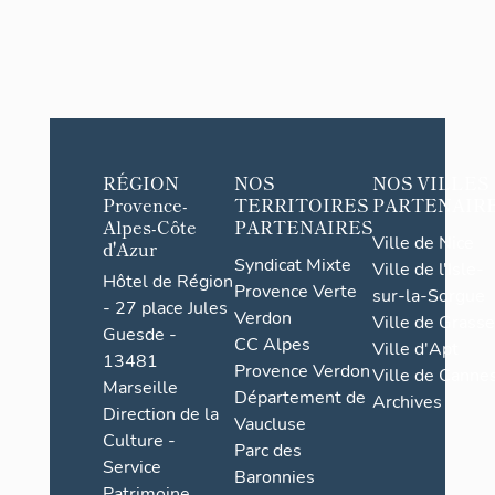
RÉGION
NOS
NOS VILLES
Provence-
TERRITOIRES
PARTENAIR
Alpes-Côte
PARTENAIRES
Ville de Nice
d'Azur
Syndicat Mixte
Ville de l'Isle-
Hôtel de Région
Provence Verte
sur-la-Sorgue
- 27 place Jules
Verdon
Ville de Grasse
Guesde -
CC Alpes
Ville d'Apt
13481
Provence Verdon
Ville de Cannes
Marseille
Département de
Archives
Direction de la
Vaucluse
Culture -
Parc des
Service
Baronnies
Patrimoine