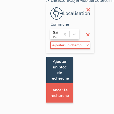
Architecture
Objet
Mobilier
Collectif
T
×
Localisation
Commune
×
Saint-Raphaël
Provence-Alpes-Côte d'Azur / Var
Ajouter
un bloc
de
recherche
Lancer la
recherche