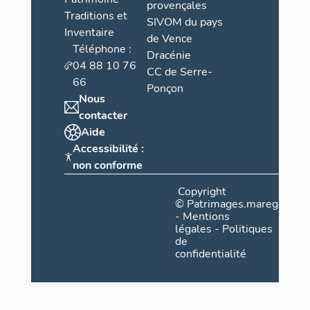
provençales
Traditions et
SIVOM du pays
Inventaire
de Vence
Téléphone :
Dracénie
04 88 10 76
CC de Serre-
66
Ponçon
Nous
contacter
Aide
Accessibilité :
non conforme
Copyright
©
Patrimages.maregionsud
-
Mentions
légales
-
Politiques
de
confidentialité