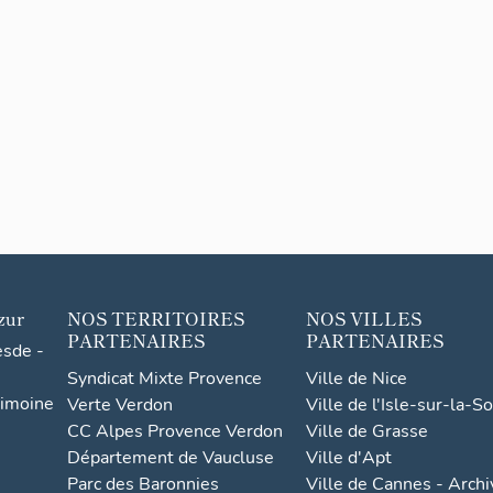
zur
NOS TERRITOIRES
NOS VILLES
PARTENAIRES
PARTENAIRES
esde -
Syndicat Mixte Provence
Ville de Nice
rimoine
Verte Verdon
Ville de l'Isle-sur-la-S
CC Alpes Provence Verdon
Ville de Grasse
Département de Vaucluse
Ville d'Apt
Parc des Baronnies
Ville de Cannes - Arch