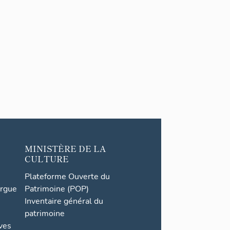
MINISTÈRE DE LA
CULTURE
Plateforme Ouverte du
orgue
Patrimoine (POP)
Inventaire général du
patrimoine
ives