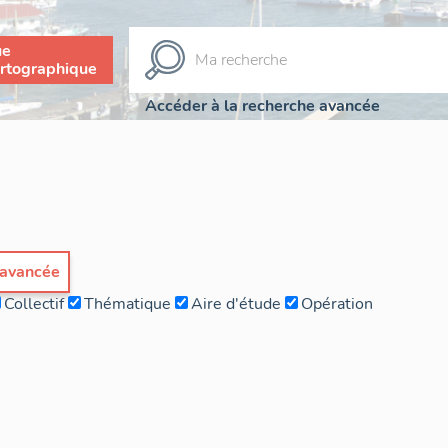
ue
rtographique
Accéder à la recherche avancée
 avancée
Collectif
Thématique
Aire d'étude
Opération