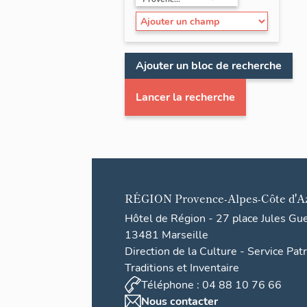
Ajouter un bloc de recherche
Lancer la recherche
RÉGION
Provence-Alpes-Côte d'A
Hôtel de Région - 27 place Jules Gu
13481 Marseille
Direction de la Culture - Service Pat
Traditions et Inventaire
Téléphone : 04 88 10 76 66
Nous contacter