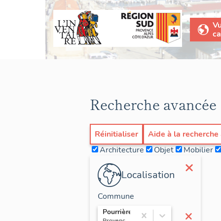
V
ca
Recherche avancée
Réinitialiser
Aide à la recherche
Architecture
Objet
Mobilier
×
Localisation
Commune
×
Pourrières
Provence-Alpes-Côte d'Azur / Var