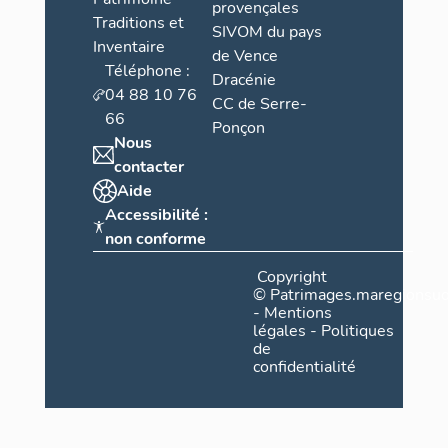
provençales
Traditions et
SIVOM du pays
Inventaire
de Vence
Téléphone :
Dracénie
04 88 10 76
CC de Serre-
66
Ponçon
Nous
contacter
Aide
Accessibilité :
non conforme
Copyright
©
Patrimages.maregionsud
-
Mentions
légales
-
Politiques
de
confidentialité