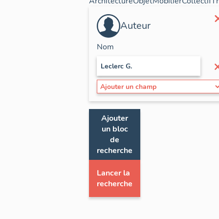
Architecture
Objet
Mobilier
Collectif
T
Auteur
Nom
Ajouter
un bloc
de
recherche
Lancer la
recherche