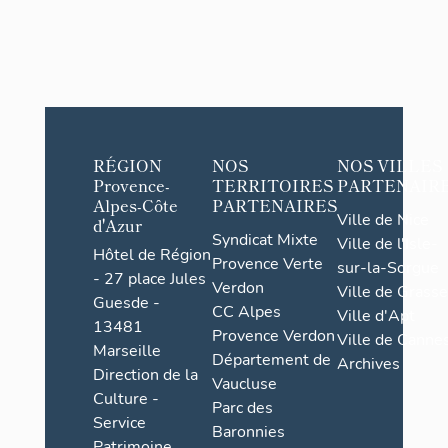
RÉGION
NOS
NOS VILLES
Provence-
TERRITOIRES
PARTENAIR
Alpes-Côte
PARTENAIRES
Ville de Nice
d'Azur
Syndicat Mixte
Ville de l'Isle-
Hôtel de Région
Provence Verte
sur-la-Sorgue
- 27 place Jules
Verdon
Ville de Grasse
Guesde -
CC Alpes
Ville d'Apt
13481
Provence Verdon
Ville de Cannes
Marseille
Département de
Archives
Direction de la
Vaucluse
Culture -
Parc des
Service
Baronnies
Patrimoine