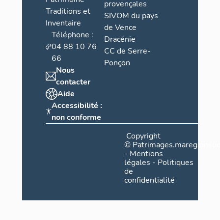
provençales
Traditions et
SIVOM du pays
Inventaire
de Vence
Téléphone :
Dracénie
04 88 10 76
CC de Serre-
66
Ponçon
Nous
contacter
Aide
Accessibilité :
non conforme
Copyright
©
Patrimages.maregionsud
-
Mentions
légales
-
Politiques
de
confidentialité