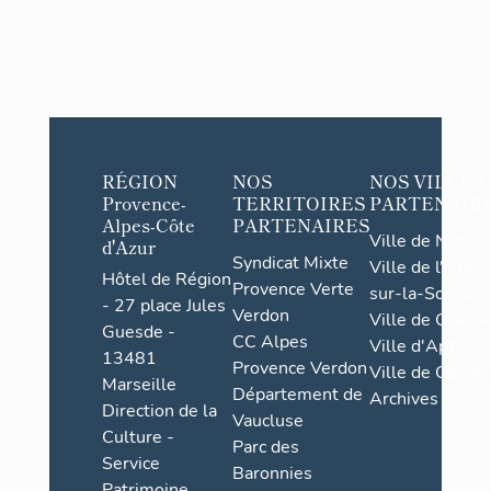
RÉGION
NOS
NOS VILLES
Provence-
TERRITOIRES
PARTENAIR
Alpes-Côte
PARTENAIRES
Ville de Nice
d'Azur
Syndicat Mixte
Ville de l'Isle-
Hôtel de Région
Provence Verte
sur-la-Sorgue
- 27 place Jules
Verdon
Ville de Grasse
Guesde -
CC Alpes
Ville d'Apt
13481
Provence Verdon
Ville de Cannes
Marseille
Département de
Archives
Direction de la
Vaucluse
Culture -
Parc des
Service
Baronnies
Patrimoine